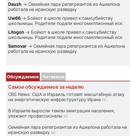
Dauzh
→
Семейная пара репатриантов из Ашкелона
работала на иранскую разведку
Uw66
→
Бойкот в школе привел к самоубийству
школьницы. Родители подали многомиллионный иск
Litogon
→
Бойкот в школе привел к самоубийству
школьницы. Родители подали многомиллионный иск
Samovar
→
Семейная пара репатриантов из Ашкелона
работала на иранскую разведку
Обсуждаемое
Читаемое
Самое обсуждаемое за неделю
CBS News: США и Израиль готовят масштабную атаку
на энергетическую инфраструктуру Ирана
(9)
В Израиле выросли темпы эмиграции населения,
уезжают профессионалы
(9)
Семейная пара репатриантов из Ашкелона работала на
иранскую разведку
(8)