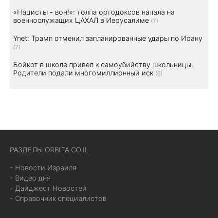
«Нацисты - вон!»: толпа ортодоксов напала на
военнослужащих ЦАХАЛ в Иерусалиме
(7)
Ynet: Трамп отменил запланированные удары по Ирану
(7)
Бойкот в школе привел к самоубийству школьницы.
Родители подали многомиллионный иск
(6)
РАЗДЕЛЫ ORBITA.CO.IL
- Новости Израиля
- Видео дня
- Дайджест Новостей
- Справочник специалистов