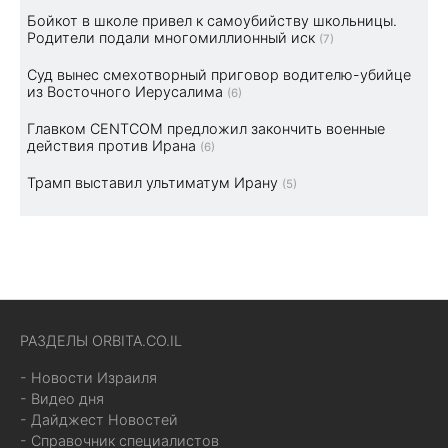
Бойкот в школе привел к самоубийству школьницы.
Родители подали многомиллионный иск
(7)
Суд вынес смехотворный приговор водителю-убийце
из Восточного Иерусалима
(6)
Главком CENTCOM предложил закончить военные
действия против Ирана
(6)
Трамп выставил ультиматум Ирану
(5)
РАЗДЕЛЫ ORBITA.CO.IL
- Новости Израиля
- Видео дня
- Дайджест Новостей
- Справочник специалистов