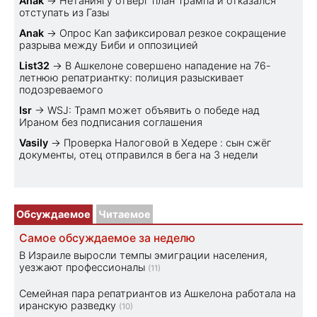
Anak
→
Нетаниягу отверг план Трампа и отказался
отступать из Газы
Anak
→
Опрос Kan зафиксировал резкое сокращение
разрыва между Биби и оппозицией
List32
→
В Ашкелоне совершено нападение на 76-
летнюю репатриантку: полиция разыскивает
подозреваемого
Isr
→
WSJ: Трамп может объявить о победе над
Ираном без подписания соглашения
Vasily
→
Проверка Налоговой в Хедере : сын сжёг
документы, отец отправился в бега на 3 недели
Обсуждаемое
Читаемое
Самое обсуждаемое за неделю
В Израиле выросли темпы эмиграции населения,
уезжают профессионалы
(11)
Семейная пара репатриантов из Ашкелона работала на
иранскую разведку
(10)