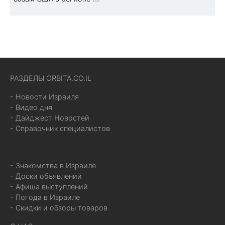
РАЗДЕЛЫ ORBITA.CO.IL
- Новости Израиля
- Видео дня
- Дайджест Новостей
- Справочник специалистов
- Знакомства в Израиле
- Доски объявлений
- Афиша выступлений
- Погода в Израиле
- Скидки и обзоры товаров