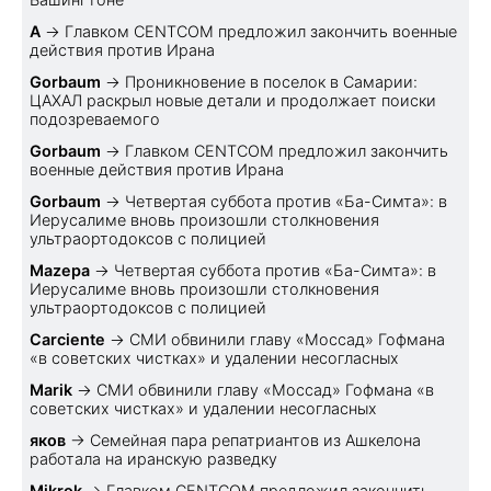
A
→
Главком CENTCOM предложил закончить военные
действия против Ирана
Gorbaum
→
Проникновение в поселок в Самарии:
ЦАХАЛ раскрыл новые детали и продолжает поиски
подозреваемого
Gorbaum
→
Главком CENTCOM предложил закончить
военные действия против Ирана
Gorbaum
→
Четвертая суббота против «Ба-Симта»: в
Иерусалиме вновь произошли столкновения
ультраортодоксов с полицией
Mazepa
→
Четвертая суббота против «Ба-Симта»: в
Иерусалиме вновь произошли столкновения
ультраортодоксов с полицией
Carciente
→
СМИ обвинили главу «Моссад» Гофмана
«в советских чистках» и удалении несогласных
Marik
→
СМИ обвинили главу «Моссад» Гофмана «в
советских чистках» и удалении несогласных
яков
→
Семейная пара репатриантов из Ашкелона
работала на иранскую разведку
Mikrok
→
Главком CENTCOM предложил закончить