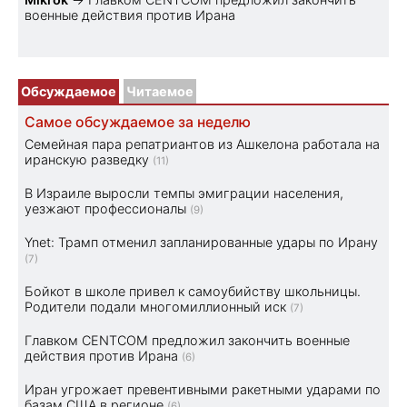
военные действия против Ирана
Обсуждаемое
Читаемое
Самое обсуждаемое за неделю
Семейная пара репатриантов из Ашкелона работала на
иранскую разведку
(11)
В Израиле выросли темпы эмиграции населения,
уезжают профессионалы
(9)
Ynet: Трамп отменил запланированные удары по Ирану
(7)
Бойкот в школе привел к самоубийству школьницы.
Родители подали многомиллионный иск
(7)
Главком CENTCOM предложил закончить военные
действия против Ирана
(6)
Иран угрожает превентивными ракетными ударами по
базам США в регионе
(6)