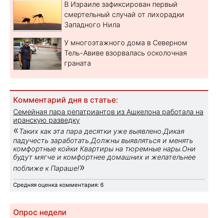
В Израиле зафиксирован первый
смертельный случай от лихорадки
Западного Нила
У многоэтажного дома в Северном
Тель-Авиве взорвалась осколочная
граната
Комментарий дня в статье:
Семейная пара репатриантов из Ашкелона работала на
иранскую разведку
«
Таких как эта пара десятки уже выявлено.Дикая
падучесть заработать.Должны выявляться и менять
комфортные койки Квартиры на тюремные нары.Они
будут мягче и комфортнее домашних и желательнее
»
поближе к Параше!
Средняя оценка комментария: 6
Опрос недели