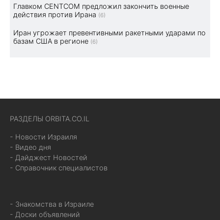
Главком CENTCOM предложил закончить военные
действия против Ирана
(6)
Иран угрожает превентивными ракетными ударами по
базам США в регионе
(6)
РАЗДЕЛЫ ORBITA.CO.IL
- Новости Израиля
- Видео дня
- Дайджест Новостей
- Справочник специалистов
- Знакомства в Израиле
- Доски объявлений