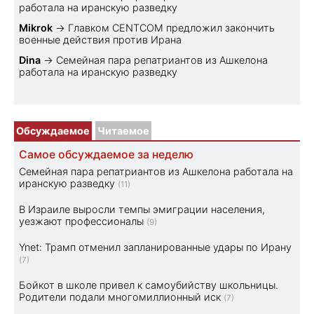
работала на иранскую разведку
Mikrok
→
Главком CENTCOM предложил закончить
военные действия против Ирана
Dina
→
Семейная пара репатриантов из Ашкелона
работала на иранскую разведку
Обсуждаемое
Читаемое
Самое обсуждаемое за неделю
Семейная пара репатриантов из Ашкелона работала на
иранскую разведку
(11)
В Израиле выросли темпы эмиграции населения,
уезжают профессионалы
(9)
Ynet: Трамп отменил запланированные удары по Ирану
(7)
Бойкот в школе привел к самоубийству школьницы.
Родители подали многомиллионный иск
(7)