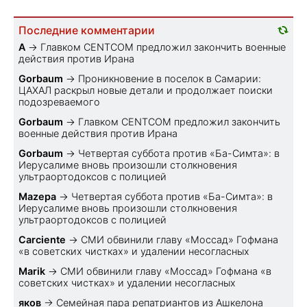
Последние комментарии
A
→
Главком CENTCOM предложил закончить военные
действия против Ирана
Gorbaum
→
Проникновение в поселок в Самарии:
ЦАХАЛ раскрыл новые детали и продолжает поиски
подозреваемого
Gorbaum
→
Главком CENTCOM предложил закончить
военные действия против Ирана
Gorbaum
→
Четвертая суббота против «Ба-Симта»: в
Иерусалиме вновь произошли столкновения
ультраортодоксов с полицией
Mazepa
→
Четвертая суббота против «Ба-Симта»: в
Иерусалиме вновь произошли столкновения
ультраортодоксов с полицией
Carciente
→
СМИ обвинили главу «Моссад» Гофмана
«в советских чистках» и удалении несогласных
Marik
→
СМИ обвинили главу «Моссад» Гофмана «в
советских чистках» и удалении несогласных
яков
→
Семейная пара репатриантов из Ашкелона