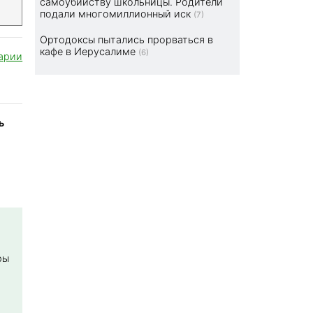
самоубийству школьницы. Родители
подали многомиллионный иск
(7)
Ортодоксы пытались прорваться в
кафе в Иерусалиме
(6)
арии
ь
ры