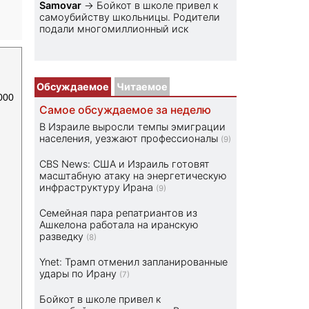
Samovar
→
Бойкот в школе привел к
самоубийству школьницы. Родители
подали многомиллионный иск
Обсуждаемое
Читаемое
000
Самое обсуждаемое за неделю
В Израиле выросли темпы эмиграции
населения, уезжают профессионалы
(9)
CBS News: США и Израиль готовят
масштабную атаку на энергетическую
инфраструктуру Ирана
(9)
Семейная пара репатриантов из
Ашкелона работала на иранскую
разведку
(8)
Ynet: Трамп отменил запланированные
удары по Ирану
(7)
Бойкот в школе привел к