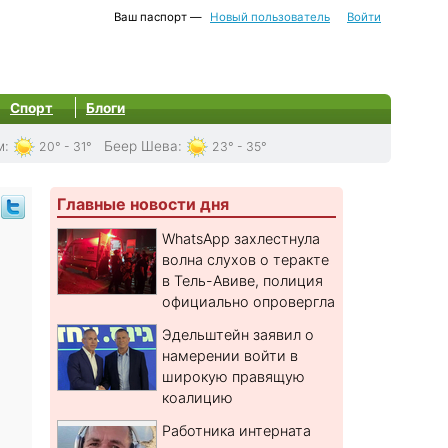
Ваш паспорт —
Новый пользователь
Войти
Спорт
Блоги
м
:
Беер Шева
:
20° - 31°
23° - 35°
Главные новости дня
WhatsApp захлестнула
волна слухов о теракте
в Тель-Авиве, полиция
официально опровергла
Эдельштейн заявил о
намерении войти в
широкую правящую
коалицию
Работника интерната