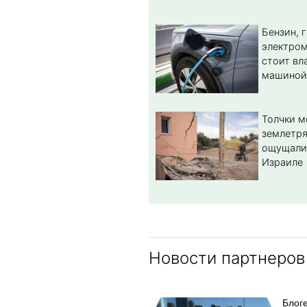
Бензин, 
электром
стоит вл
машиной
Толчки 
землетря
ощущали
Израиле
Новости партнеров
Блог