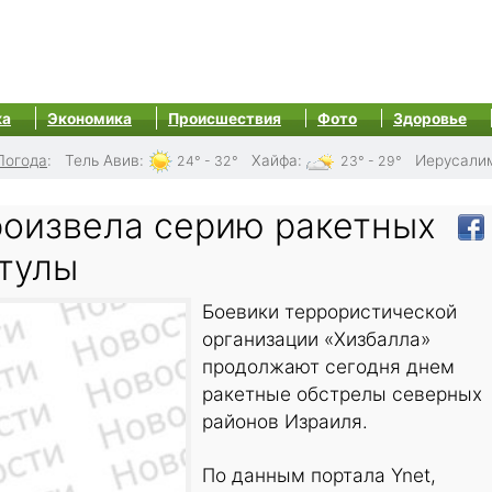
ка
Экономика
Происшествия
Фото
Здоровье
Погода
:
Тель Авив
:
Хайфа
:
Иерусали
24° - 32°
23° - 29°
роизвела серию ракетных
тулы
Боевики террористической
организации «Хизбалла»
продолжают сегодня днем
ракетные обстрелы северных
районов Израиля.
По данным портала Ynet,