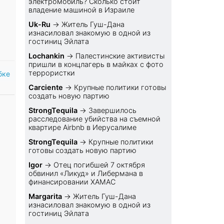
электромобиль? Cколько стоит
владение машиной в Израиле
Uk-Ru
→
Житель Гуш-Дана
изнасиловал знакомую в одной из
гостиниц Эйлата
Lochankin
→
Палестинские активисты
пришли в концлагерь в майках с фото
террористки
бке
Carciente
→
Крупные политики готовы
создать новую партию
StrongTequila
→
Завершилось
расследование убийства на съемной
квартире Airbnb в Иерусалиме
StrongTequila
→
Крупные политики
готовы создать новую партию
Igor
→
Отец погибшей 7 октября
обвинил «Ликуд» и Либермана в
финансировании ХАМАС
Margarita
→
Житель Гуш-Дана
изнасиловал знакомую в одной из
гостиниц Эйлата