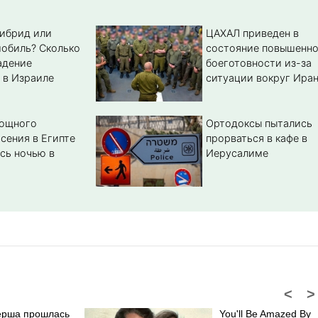
гибрид или
ЦАХАЛ приведен в
обиль? Cколько
состояние повышенн
адение
боеготовности из-за
 в Израиле
ситуации вокруг Ира
мощного
Ортодоксы пытались
сения в Египте
прорваться в кафе в
сь ночью в
Иерусалиме
<
>
ерша прошлась
You'll Be Amazed By