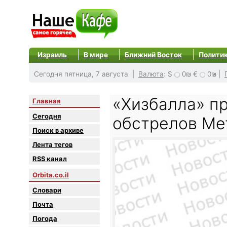
Израиль
В мире
Ближний Восток
Полити
Сегодня пятница, 7 августа |
Валюта
:
$
0₪
€
0₪
|
«Хизбалла» п
Главная
Сегодня
обстрелов Ме
Поиск в архиве
Лента тегов
RSS канал
Orbita.co.il
Словари
Почта
Погода