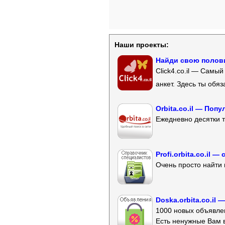
Наши проекты:
Найди свою полови
Click4.co.il — Самы
анкет. Здесь ты обя
Orbita.co.il — Поп
Ежедневно десятки т
Profi.orbita.co.il
Очень просто найти 
Doska.orbita.co.il
1000 новых объявлен
Есть ненужные Вам 