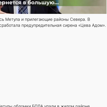
ась Метула и прилегающие районы Севера. В
сработала предупредительная сирена «Цева Адом».
Метулы обломки БПЛА упали в жилом районе,