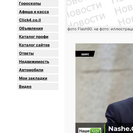
Гороскопы
Афиша и касса
Click4.co.il
Объявления
фото Flash90. на фото: иллюстрац
Каталог профи
Каталог сайтов
Oтветы
Недвижимость
Автомобили
Мои закладки
Видео