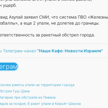
н ущерб.
авид Азулай заявил СМИ, что система ПВО «Железн
збаллы», а еще 2 упали, не долетев до границы.
 ответственность за ракетный обстрел города.
ш Телеграм-канал
"Наше Кафе: Новости Израиля"
леграм
сколки ракеты упали на территории города
обстрел Гуш-Дана
 Нагарии при обстреле из Ливана
ядов за полдня, 6 ракет упали в Кирьят-Шмона