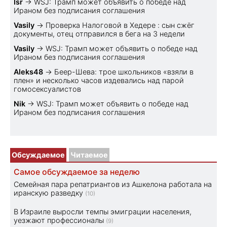
Isr
→
WSJ: Трамп может объявить о победе над
Ираном без подписания соглашения
Vasily
→
Проверка Налоговой в Хедере : сын сжёг
документы, отец отправился в бега на 3 недели
Vasily
→
WSJ: Трамп может объявить о победе над
Ираном без подписания соглашения
Aleks48
→
Беер-Шева: трое школьников «взяли в
плен» и несколько часов издевались над парой
гомосексуалистов
Nik
→
WSJ: Трамп может объявить о победе над
Ираном без подписания соглашения
Обсуждаемое
Читаемое
Самое обсуждаемое за неделю
Семейная пара репатриантов из Ашкелона работала на
иранскую разведку
(10)
В Израиле выросли темпы эмиграции населения,
уезжают профессионалы
(9)