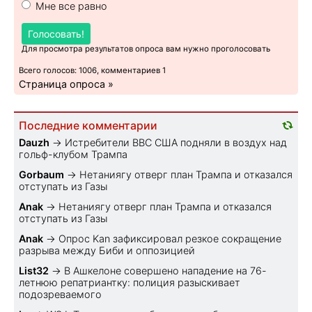
Мне все равно
Голосовать!
Для просмотра результатов опроса вам нужно проголосовать
Всего голосов: 1006, комментариев 1
Страница опроса »
Последние комментарии
Dauzh
→
Истребители ВВС США подняли в воздух над
гольф-клубом Трампа
Gorbaum
→
Нетаниягу отверг план Трампа и отказался
отступать из Газы
Anak
→
Нетаниягу отверг план Трампа и отказался
отступать из Газы
Anak
→
Опрос Kan зафиксировал резкое сокращение
разрыва между Биби и оппозицией
List32
→
В Ашкелоне совершено нападение на 76-
летнюю репатриантку: полиция разыскивает
подозреваемого