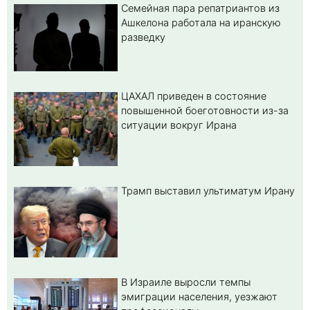
Семейная пара репатриантов из
Ашкелона работала на иранскую
разведку
ЦАХАЛ приведен в состояние
повышенной боеготовности из-за
ситуации вокруг Ирана
Трамп выставил ультиматум Ирану
В Израиле выросли темпы
эмиграции населения, уезжают