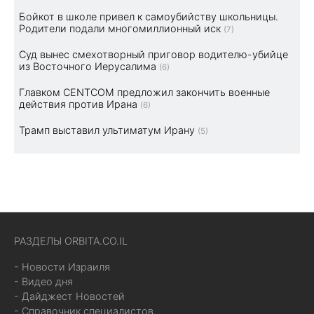
Бойкот в школе привел к самоубийству школьницы.
Родители подали многомиллионный иск
(7)
Суд вынес смехотворный приговор водителю-убийце
из Восточного Иерусалима
(6)
Главком CENTCOM предложил закончить военные
действия против Ирана
(6)
Трамп выставил ультиматум Ирану
(5)
РАЗДЕЛЫ ORBITA.CO.IL
- Новости Израиля
- Видео дня
- Дайджест Новостей
- Справочник специалистов