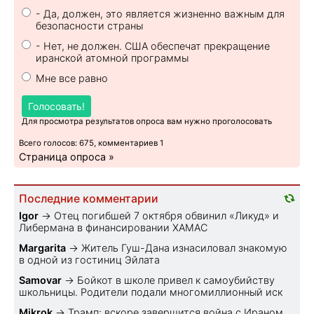
- Да, должен, это является жизненно важным для
безопасности страны
- Нет, не должен. США обеспечат прекращение
иранской атомной программы
Мне все равно
Голосовать!
Для просмотра результатов опроса вам нужно проголосовать
Всего голосов: 675, комментариев 1
Страница опроса »
Последние комментарии
Igor
→
Отец погибшей 7 октября обвинил «Ликуд» и
Либермана в финансировании ХАМАС
Margarita
→
Житель Гуш-Дана изнасиловал знакомую
в одной из гостиниц Эйлата
Samovar
→
Бойкот в школе привел к самоубийству
школьницы. Родители подали многомиллионный иск
Mikrok
→
Трамп: вскоре завершится война с Ираном