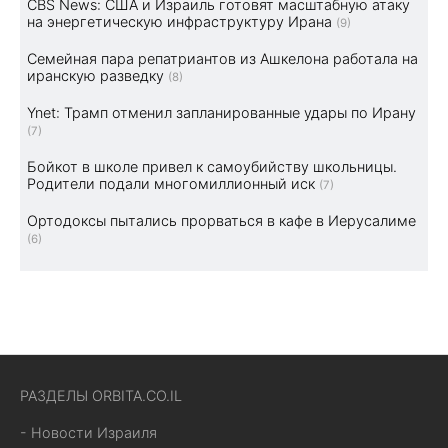
CBS News: США и Израиль готовят масштабную атаку
на энергетическую инфраструктуру Ирана
(9)
Семейная пара репатриантов из Ашкелона работала на
иранскую разведку
(8)
Ynet: Трамп отменил запланированные удары по Ирану
(7)
Бойкот в школе привел к самоубийству школьницы.
Родители подали многомиллионный иск
(7)
Ортодоксы пытались прорваться в кафе в Иерусалиме
(6)
РАЗДЕЛЫ ORBITA.CO.IL
- Новости Израиля