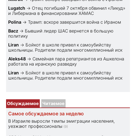
Lugatch
→
Отец погибшей 7 октября обвинил «Ликуд»
и Либермана в финансировании ХАМАС
Polina
→
Трамп: вскоре завершится война с Ираном
Bacz
→
Бывший лидер ШАС вернется в большую
политику
Liran
→
Бойкот в школе привел к самоубийству
школьницы. Родители подали многомиллионный иск
Aleks48
→
Семейная пара репатриантов из Ашкелона
работала на иранскую разведку
Liran
→
Бойкот в школе привел к самоубийству
школьницы. Родители подали многомиллионный иск
Обсуждаемое
Читаемое
Самое обсуждаемое за неделю
В Израиле выросли темпы эмиграции населения,
уезжают профессионалы
(9)