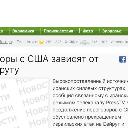
ка
Экономика
Происшествия
Фото
Здоровье
Погода
:
Тель Авив
:
Хайфа
:
Иерусал
25° - 32°
24° - 30°
оры с США зависят от
руту
Высокопоставленный источник
иранских силовых структурах
сообщил связанному с иранск
режимом телеканалу PressTV, 
продолжение переговоров с 
обусловлено прекращением
израильских атак на Бейрут и