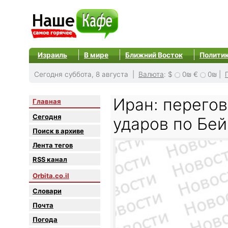
Израиль
В мире
Ближний Восток
Полити
Сегодня суббота, 8 августа |
Валюта
:
$
0₪
€
0₪
|
Иран: перегов
Главная
Сегодня
ударов по Бей
Поиск в архиве
Лента тегов
RSS канал
Orbita.co.il
Словари
Почта
Погода