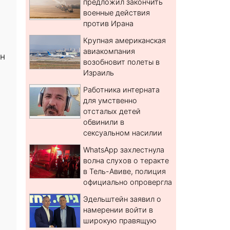
предложил закончить
военные действия
против Ирана
Крупная американская
авиакомпания
ан
возобновит полеты в
Израиль
Работника интерната
для умственно
отсталых детей
обвинили в
сексуальном насилии
WhatsApp захлестнула
волна слухов о теракте
в Тель-Авиве, полиция
официально опровергла
Эдельштейн заявил о
намерении войти в
широкую правящую