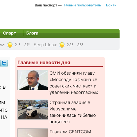
Ваш паспорт —
Новый пользователь
Войти
Спорт
Блоги
им
:
Беер Шева
:
21° - 31°
23° - 35°
Главные новости дня
СМИ обвинили главу
«Моссад» Гофмана «в
советских чистках» и
 в
удалении несогласных
им
Странная авария в
Иерусалиме
что
закончилась гибелью
США
водителя
Главком CENTCOM