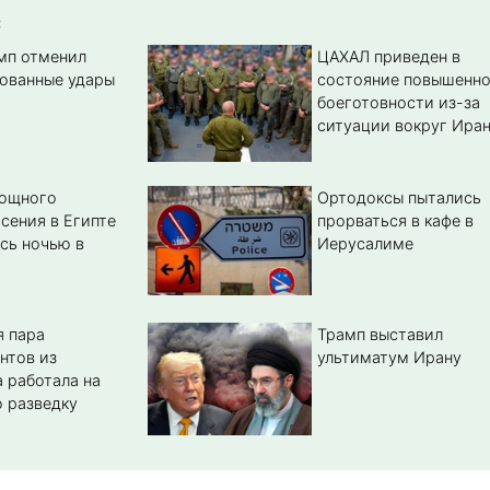
:
амп отменил
ЦАХАЛ приведен в
ованные удары
состояние повышенн
боеготовности из-за
ситуации вокруг Ира
мощного
Ортодоксы пытались
сения в Египте
прорваться в кафе в
сь ночью в
Иерусалиме
 пара
Трамп выставил
нтов из
ультиматум Ирану
 работала на
 разведку