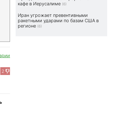
кафе в Иерусалиме
(6)
Иран угрожает превентивными
ракетными ударами по базам США в
регионе
(6)
арии
2
ь