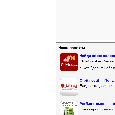
Наши проекты:
Найди свою полови
Click4.co.il — Самы
анкет. Здесь ты обя
Orbita.co.il — Поп
Ежедневно десятки т
Profi.orbita.co.il
Очень просто найти 