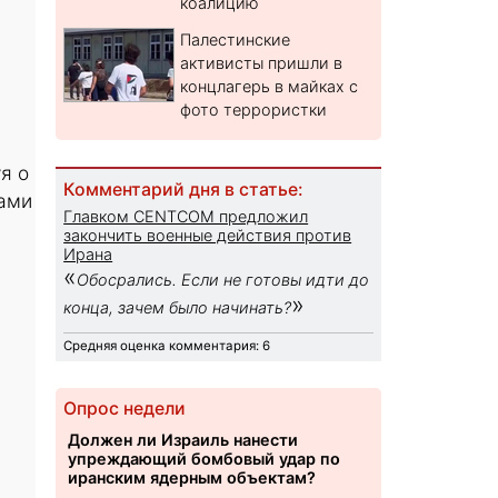
коалицию
Палестинские
активисты пришли в
концлагерь в майках с
фото террористки
я о
Комментарий дня в статье:
ами
Главком CENTCOM предложил
закончить военные действия против
Ирана
«
Обосрались. Если не готовы идти до
»
конца, зачем было начинать?
Средняя оценка комментария: 6
Опрос недели
Должен ли Израиль нанести
упреждающий бомбовый удар по
иранским ядерным объектам?