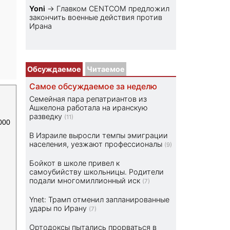
Yoni
→
Главком CENTCOM предложил
закончить военные действия против
Ирана
Обсуждаемое
Читаемое
Самое обсуждаемое за неделю
Семейная пара репатриантов из
Ашкелона работала на иранскую
разведку
(11)
000
В Израиле выросли темпы эмиграции
населения, уезжают профессионалы
(9)
Бойкот в школе привел к
самоубийству школьницы. Родители
подали многомиллионный иск
(7)
Ynet: Трамп отменил запланированные
удары по Ирану
(7)
Ортодоксы пытались прорваться в