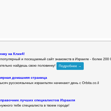
нку на Клик4!
й популярный и посещаемый сайт знакомств в Израиле - более 200 
зательно найдешь свою половинку!
Подробнее →
улярная домашняя страница
ысяч русскоязычных израильтян начинают день с Orbita.co.il
 — справочник лучших специалистов Израиля
нужного тебе специалиста в твоем городе!