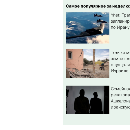
Самое популярное за неделю
Ynet: Тр
запланир
по Ирану
Толчки 
землетря
ощущали
Израиле
Семейная
репатриа
Ашкелона
иранскую