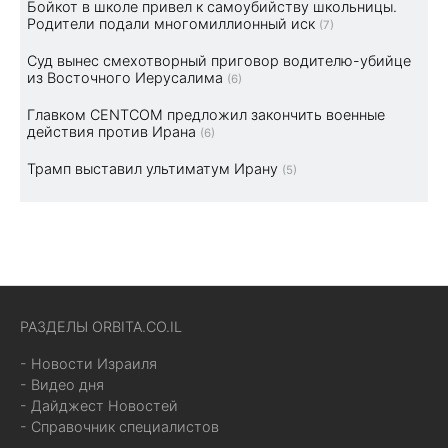
Бойкот в школе привел к самоубийству школьницы.
Родители подали многомиллионный иск
(7)
Суд вынес смехотворный приговор водителю-убийце
из Восточного Иерусалима
(6)
Главком CENTCOM предложил закончить военные
действия против Ирана
(6)
Трамп выставил ультиматум Ирану
(5)
РАЗДЕЛЫ ORBITA.CO.IL
- Новости Израиля
- Видео дня
- Дайджест Новостей
- Справочник специалистов