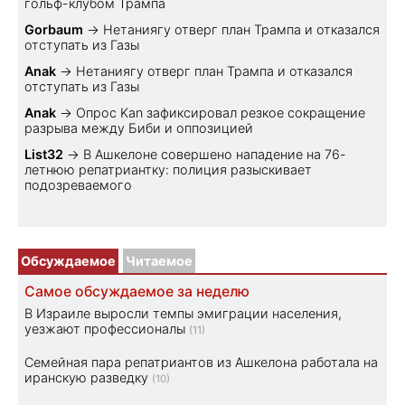
гольф-клубом Трампа
Gorbaum
→
Нетаниягу отверг план Трампа и отказался
отступать из Газы
Anak
→
Нетаниягу отверг план Трампа и отказался
отступать из Газы
Anak
→
Опрос Kan зафиксировал резкое сокращение
разрыва между Биби и оппозицией
List32
→
В Ашкелоне совершено нападение на 76-
летнюю репатриантку: полиция разыскивает
подозреваемого
Обсуждаемое
Читаемое
Самое обсуждаемое за неделю
В Израиле выросли темпы эмиграции населения,
уезжают профессионалы
(11)
Семейная пара репатриантов из Ашкелона работала на
иранскую разведку
(10)