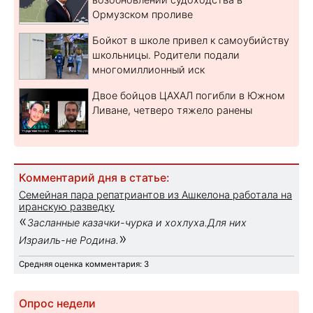
Ормузском проливе
Бойкот в школе привел к самоубийству
школьницы. Родители подали
многомиллионный иск
Двое бойцов ЦАХАЛ погибли в Южном
Ливане, четверо тяжело ранены
Комментарий дня в статье:
Семейная пара репатриантов из Ашкелона работала на
иранскую разведку
«
Засланные казачки-чурка и хохлуха.Для них
»
Израиль-не Родина.
Средняя оценка комментария: 3
Опрос недели