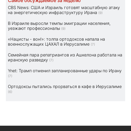
Самое обсуждаемое за неделю
CBS News: США и Израиль готовят масштабную атаку
на энергетическую инфраструктуру Ирана
(9)
В Израиле выросли темпы эмиграции населения,
уезжают профессионалы
(9)
«Нацисты - вон!»: толпа ортодоксов напала на
военнослужащих ЦАХАЛ в Иерусалиме
(7)
Семейная пара репатриантов из Ашкелона работала на
иранскую разведку
(7)
Ynet: Трамп отменил запланированные удары по Ирану
(7)
Ортодоксы пытались прорваться в кафе в Иерусалиме
(6)