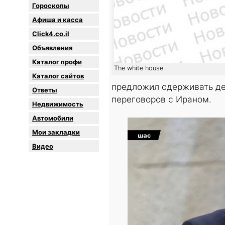
Гороскопы
Афиша и касса
Click4.co.il
Объявления
Каталог профи
The white house
Каталог сайтов
предложил сдерживать де
Oтветы
переговоров с Ираном.
Недвижимость
Автомобили
Мои закладки
Видео