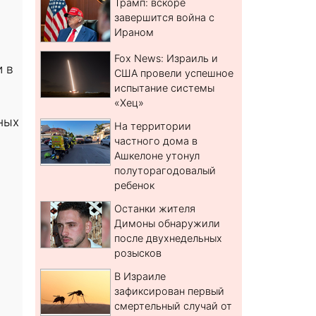
Трамп: вскоре
завершится война с
Ираном
Fox News: Израиль и
 в
США провели успешное
испытание системы
«Хец»
ных
На территории
частного дома в
Ашкелоне утонул
полуторагодовалый
ребенок
Останки жителя
Димоны обнаружили
после двухнедельных
розысков
В Израиле
зафиксирован первый
смертельный случай от