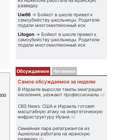
из Ашкелона работала на иранскую
разведку
Uw66
→
Бойкот в школе привел к
самоубийству школьницы. Родители
подали многомиллионный иск
Litogon
→
Бойкот в школе привел к
самоубийству школьницы. Родители
подали многомиллионный иск
Обсуждаемое
Читаемое
Самое обсуждаемое за неделю
В Израиле выросли темпы эмиграции
населения, уезжают профессионалы
000
(9)
CBS News: США и Израиль готовят
масштабную атаку на энергетическую
инфраструктуру Ирана
(9)
Семейная пара репатриантов из
Ашкелона работала на иранскую
разведку
(8)