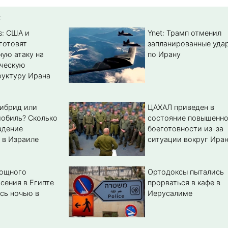
:
s: США и
Ynet: Трамп отменил
готовят
запланированные уда
ую атаку на
по Ирану
ическую
уктуру Ирана
гибрид или
ЦАХАЛ приведен в
обиль? Cколько
состояние повышенн
адение
боеготовности из-за
 в Израиле
ситуации вокруг Ира
мощного
Ортодоксы пытались
сения в Египте
прорваться в кафе в
сь ночью в
Иерусалиме