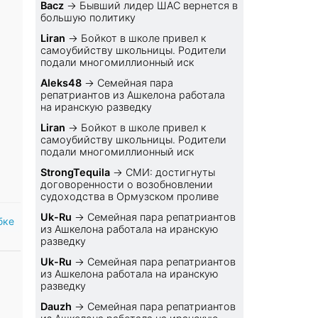
Bacz
→
Бывший лидер ШАС вернется в
большую политику
Liran
→
Бойкот в школе привел к
самоубийству школьницы. Родители
подали многомиллионный иск
Aleks48
→
Семейная пара
репатриантов из Ашкелона работала
на иранскую разведку
Liran
→
Бойкот в школе привел к
самоубийству школьницы. Родители
подали многомиллионный иск
StrongTequila
→
СМИ: достигнуты
договоренности о возобновлении
судоходства в Ормузском проливе
Uk-Ru
→
Семейная пара репатриантов
бке
из Ашкелона работала на иранскую
разведку
Uk-Ru
→
Семейная пара репатриантов
из Ашкелона работала на иранскую
разведку
Dauzh
→
Семейная пара репатриантов