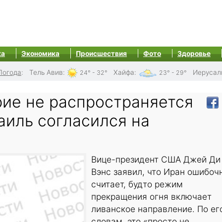
ка
Экономика
Происшествия
Фото
Здоровье
Погода
:
Тель Авив
:
Хайфа
:
Иерусал
24° - 32°
23° - 29°
рие не распространяется
аиль согласился на
ь
Вице-президент США Джей Ди
Вэнс заявил, что Иран ошибоч
считает, будто режим
прекращения огня включает
ливанское направление. По ег
словам, это «просто не