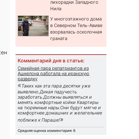
лихорадки Западного
Нила
У многоэтажного дома
в Северном Тель-Авиве
взорвалась осколочная
граната
жен
Комментарий дня в статье:
Семейная пара репатриантов из
Ашкелона работала на иранскую
разведку
«
Таких как эта пара десятки уже
выявлено.Дикая падучесть
заработать.Должны выявляться и
менять комфортные койки Квартиры
на тюремные нары.Они будут мягче и
комфортнее домашних и желательнее
»
поближе к Параше!
Средняя оценка комментария: 6