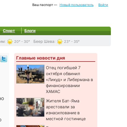
Ваш паспорт —
Новый пользователь
Войти
Спорт
Блоги
им
:
Беер Шева
:
20° - 30°
23° - 35°
Главные новости дня
Отец погибшей 7
октября обвинил
«Ликуд» и Либермана в
финансировании
ХАМАС
но
Жителя Бат-Яма
арестовали за
изнасилование в
местной гостинице
о