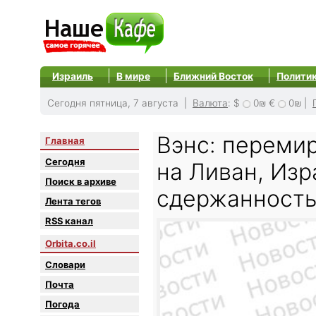
Израиль
В мире
Ближний Восток
Полити
Сегодня пятница, 7 августа |
Валюта
:
$
0₪
€
0₪
|
Вэнс: переми
Главная
Сегодня
на Ливан, Изр
Поиск в архиве
сдержанност
Лента тегов
RSS канал
Orbita.co.il
Словари
Почта
Погода