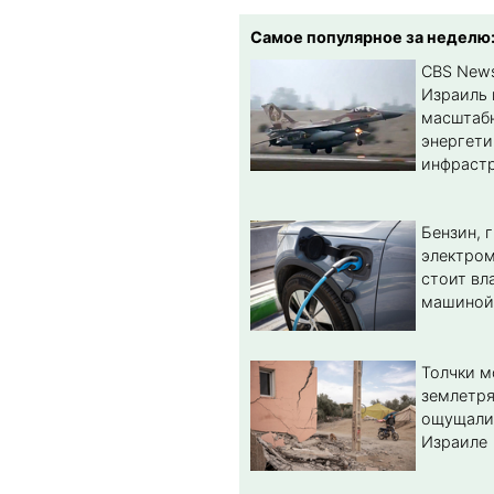
Самое популярное за неделю
CBS New
Израиль 
масштабн
энергет
инфрастр
Бензин, 
электром
стоит вл
машиной
Толчки 
землетря
ощущали
Израиле