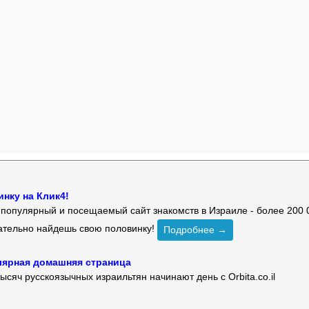
нку на Клик4!
й популярный и посещаемый сайт знакомств в Израиле - более 200 
зательно найдешь свою половинку!
Подробнее →
улярная домашняя страница
ысяч русскоязычных израильтян начинают день с Orbita.co.il