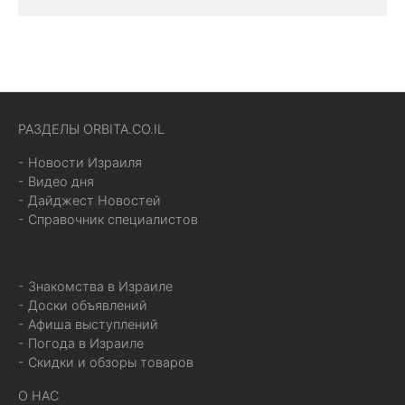
РАЗДЕЛЫ ORBITA.CO.IL
- Новости Израиля
- Видео дня
- Дайджест Новостей
- Справочник специалистов
- Знакомства в Израиле
- Доски объявлений
- Афиша выступлений
- Погода в Израиле
- Скидки и обзоры товаров
О НАС