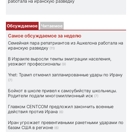
работала на иранскую разведку
Обсуждаемое
Читаемое
Самое обсуждаемое за неделю
Семейная пара репатриантов из Ашкелона работала на
иранскую разведку
(11)
В Израиле выросли темпы эмиграции населения,
уезжают профессионалы
(9)
Ynet: Трамп отменил запланированные удары по Ирану
(7)
Бойкот в школе привел к самоубийству школьницы.
Родители подали многомиллионный иск
(7)
Главком CENTCOM предложил закончить военные
действия против Ирана
(6)
Иран угрожает превентивными ракетными ударами по
базам США в регионе
(6)