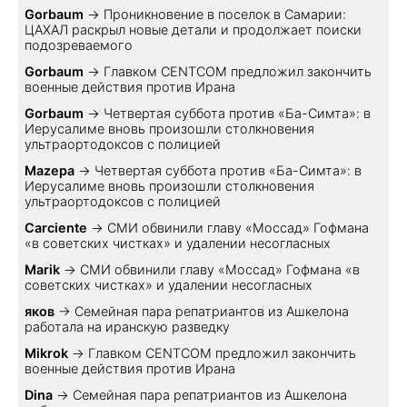
Gorbaum
→
Проникновение в поселок в Самарии:
ЦАХАЛ раскрыл новые детали и продолжает поиски
подозреваемого
Gorbaum
→
Главком CENTCOM предложил закончить
военные действия против Ирана
Gorbaum
→
Четвертая суббота против «Ба-Симта»: в
Иерусалиме вновь произошли столкновения
ультраортодоксов с полицией
Mazepa
→
Четвертая суббота против «Ба-Симта»: в
Иерусалиме вновь произошли столкновения
ультраортодоксов с полицией
Carciente
→
СМИ обвинили главу «Моссад» Гофмана
«в советских чистках» и удалении несогласных
Marik
→
СМИ обвинили главу «Моссад» Гофмана «в
советских чистках» и удалении несогласных
яков
→
Семейная пара репатриантов из Ашкелона
работала на иранскую разведку
Mikrok
→
Главком CENTCOM предложил закончить
военные действия против Ирана
Dina
→
Семейная пара репатриантов из Ашкелона