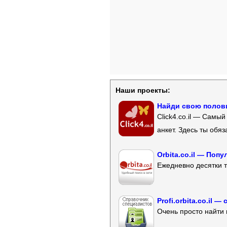
Наши проекты:
Найди свою полови
Click4.co.il — Самы
анкет. Здесь ты обя
Orbita.co.il — Поп
Ежедневно десятки т
Profi.orbita.co.il
Очень просто найти 