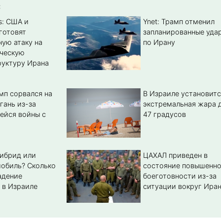
:
s: США и
Ynet: Трамп отменил
готовят
запланированные уда
ую атаку на
по Ирану
ическую
уктуру Ирана
мп сорвался на
В Израиле установитс
гань из-за
экстремальная жара 
ейся войны с
47 градусов
гибрид или
ЦАХАЛ приведен в
обиль? Cколько
состояние повышенн
адение
боеготовности из-за
 в Израиле
ситуации вокруг Ира