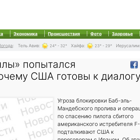
ка
Экономика
Происшествия
Фото
Здоровье
Погода
:
Тель Авив
:
Хайфа
:
Иерусалим
24° - 32°
23° - 29°
ллы» попытался
очему США готовы к диалогу
Угроза блокировки Баб-эль-
Мандебского пролива и опера
по спасению пилота сбитого
американского истребителя F-
подталкивают США к
переговорам с Ираном. Об эт