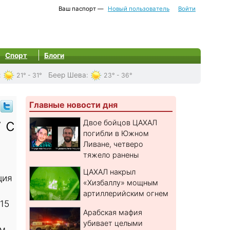
Ваш паспорт —
Новый пользователь
Войти
Спорт
Блоги
:
Беер Шева
:
21° - 31°
23° - 36°
Главные новости дня
 с
Двое бойцов ЦАХАЛ
погибли в Южном
Ливане, четверо
тяжело ранены
ЦАХАЛ накрыл
ция
«Хизбаллу» мощным
артиллерийским огнем
15
Арабская мафия
убивает целыми
ом