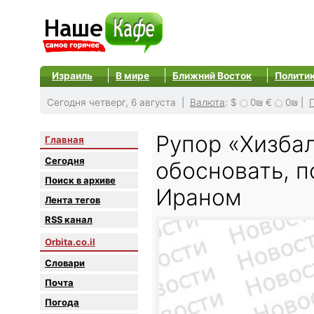
Израиль
В мире
Ближний Восток
Полити
Сегодня четверг, 6 августа |
Валюта
:
$
0₪
€
0₪
|
Рупор «Хизба
Главная
Сегодня
обосновать, п
Поиск в архиве
Ираном
Лента тегов
RSS канал
Orbita.co.il
Словари
Почта
Погода