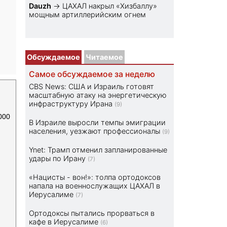
Dauzh
→
ЦАХАЛ накрыл «Хизбаллу»
мощным артиллерийским огнем
Обсуждаемое
Читаемое
Самое обсуждаемое за неделю
CBS News: США и Израиль готовят
масштабную атаку на энергетическую
инфраструктуру Ирана
(9)
000
В Израиле выросли темпы эмиграции
населения, уезжают профессионалы
(9)
Ynet: Трамп отменил запланированные
удары по Ирану
(7)
«Нацисты - вон!»: толпа ортодоксов
напала на военнослужащих ЦАХАЛ в
Иерусалиме
(7)
Ортодоксы пытались прорваться в
кафе в Иерусалиме
(6)