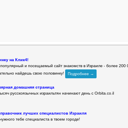
нку на Клик4!
й популярный и посещаемый сайт знакомств в Израиле - более 200 
зательно найдешь свою половинку!
Подробнее →
улярная домашняя страница
ысяч русскоязычных израильтян начинают день с Orbita.co.il
 — справочник лучших специалистов Израиля
нужного тебе специалиста в твоем городе!