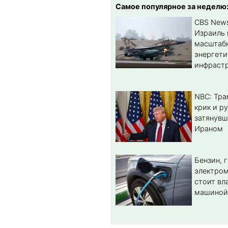
Самое популярное за неделю
CBS New
Израиль 
масштабн
энергет
инфрастр
NBC: Тра
крик и ру
затянувш
Ираном
Бензин, 
электром
стоит вл
машиной