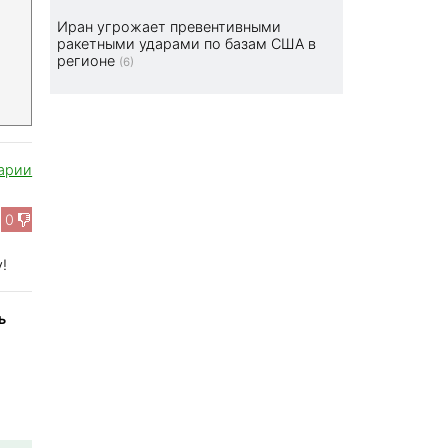
Иран угрожает превентивными
ракетными ударами по базам США в
регионе
(6)
арии
0
!
ь