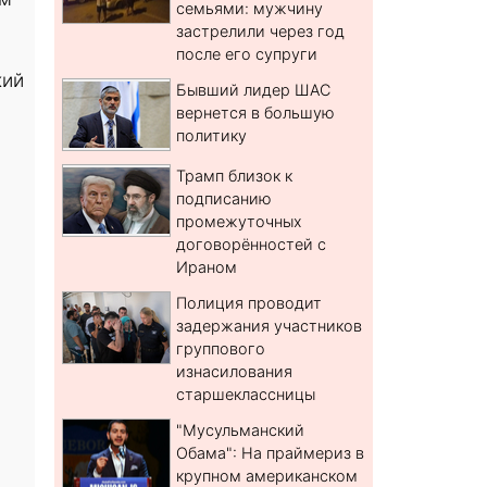
семьями: мужчину
застрелили через год
после его супруги
кий
Бывший лидер ШАС
вернется в большую
политику
Трамп близок к
подписанию
промежуточных
договорённостей с
Ираном
Полиция проводит
задержания участников
группового
изнасилования
старшеклассницы
"Мусульманский
Обама": На праймериз в
крупном американском