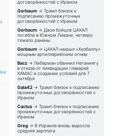
договорённостей с Ираном
Gorbaum
→
Трамп близок к
подписанию промежуточных
договорённостей с Ираном
а
Gorbaum
→
Двое бойцов ЦАХАЛ
погибли в Южном Ливане, четверо
тяжело ранены
Gorbaum
→
ЦАХАЛ накрыл «Хизбаллу»
мощным артиллерийским огнем
Bacz
→
Либерман обвинил Нетаниягу
в отказе от ликвидации главарей
бке
ХАМАС и создании условий для 7
октября
Gala42
→
Трамп близок к подписанию
промежуточных договорённостей с
Ираном
Cactus
→
Трамп близок к подписанию
промежуточных договорённостей с
Ираном
Greg
→
В Израиле вновь выросла
средняя зарплата