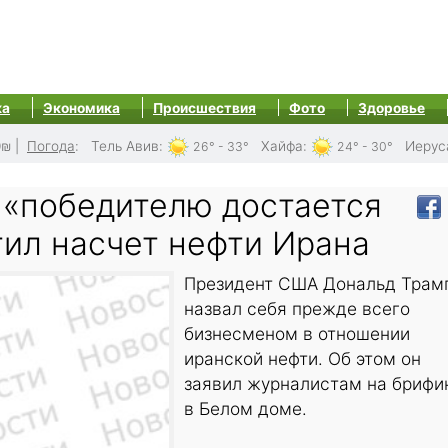
ка
Экономика
Происшествия
Фото
Здоровье
0₪
|
Погода
:
Тель Авив
:
Хайфа
:
Иерус
26° - 33°
24° - 30°
 «победителю достается
тил насчет нефти Ирана
Президент США Дональд Трам
назвал себя прежде всего
бизнесменом в отношении
иранской нефти. Об этом он
заявил журналистам на брифи
в Белом доме.