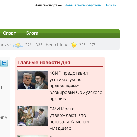
Ваш паспорт —
Новый пользователь
Войти
Спорт
Блоги
алим
:
Беер Шева
:
22° - 33°
23° - 37°
Главные новости дня
КСИР представил
ультиматум по
прекращению
п
блокировки Ормузского
пролива
СМИ Ирана
утверждают, что
нге
показали Хаменаи-
младшего