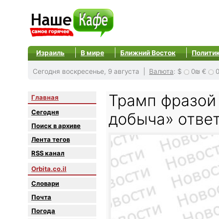
Израиль
В мире
Ближний Восток
Полити
Сегодня воскресенье, 9 августа |
Валюта
:
$
0₪
€
Трамп фразой
Главная
Сегодня
добыча» отве
Поиск в архиве
Лента тегов
RSS канал
Orbita.co.il
Словари
Почта
Погода