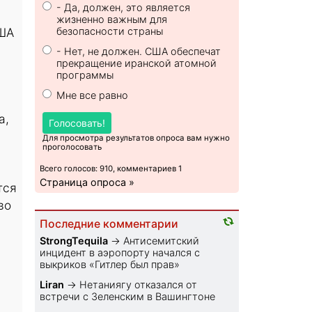
- Да, должен, это является
жизненно важным для
США
безопасности страны
- Нет, не должен. США обеспечат
прекращение иранской атомной
программы
Мне все равно
а,
Голосовать!
Для просмотра результатов опроса вам нужно
проголосовать
Всего голосов: 910, комментариев 1
Страница опроса »
тся
во
Последние комментарии
StrongTequila
→
Антисемитский
инцидент в аэропорту начался с
выкриков «Гитлер был прав»
Liran
→
Нетаниягу отказался от
встречи с Зеленским в Вашингтоне