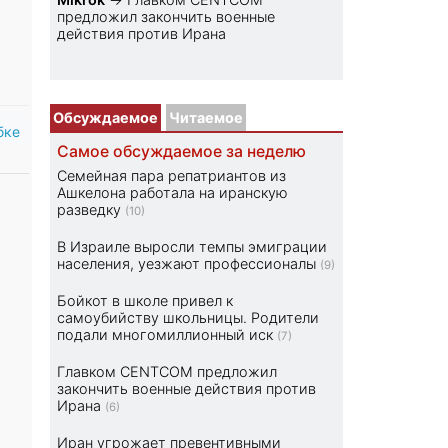
предложил закончить военные
действия против Ирана
Обсуждаемое
Читаемое
бке
Самое обсуждаемое за неделю
Семейная пара репатриантов из
Ашкелона работала на иранскую
разведку
(10)
В Израиле выросли темпы эмиграции
населения, уезжают профессионалы
(9)
Бойкот в школе привел к
самоубийству школьницы. Родители
подали многомиллионный иск
(7)
Главком CENTCOM предложил
закончить военные действия против
Ирана
(6)
Иран угрожает превентивными