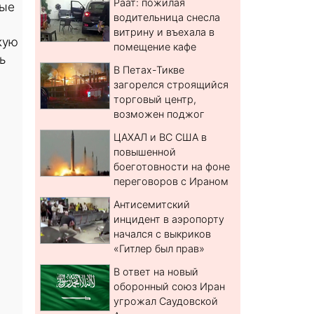
Раат: пожилая
ные
водительница снесла
витрину и въехала в
кую
помещение кафе
ь
В Петах-Тикве
загорелся строящийся
торговый центр,
возможен поджог
ЦАХАЛ и ВС США в
повышенной
боеготовности на фоне
переговоров с Ираном
Антисемитский
инцидент в аэропорту
начался с выкриков
«Гитлер был прав»
В ответ на новый
оборонный союз Иран
угрожал Саудовской