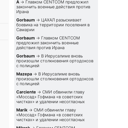
A
→
Главком CENTCOM предложил
закончить военные действия против
Ирана
Gorbaum
→
ЦАХАЛ разыскивает
боевика на территории поселения в
Самарии
Gorbaum
→
Главком CENTCOM
предложил закончить военные
действия против Ирана
Gorbaum
→
В Иерусалиме вновь
произошли столкновения ортодоксов
с полицией
Mazepa
→
В Иерусалиме вновь
произошли столкновения ортодоксов
с полицией
Carciente
→
СМИ обвинили главу
«Моссад» Гофмана «в советских
чистках» и удалении несогласных
Marik
→
СМИ обвинили главу
«Моссад» Гофмана «в советских
чистках» и удалении несогласных
Mikrok
→
Главком CENTCOM