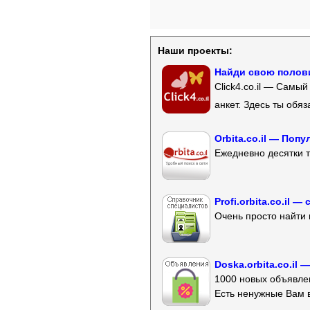
Наши проекты:
Найди свою полови
Click4.co.il — Самы
анкет. Здесь ты обя
Orbita.co.il — Поп
Ежедневно десятки т
Profi.orbita.co.il
Очень просто найти 
Doska.orbita.co.il
1000 новых объявлен
Есть ненужные Вам 