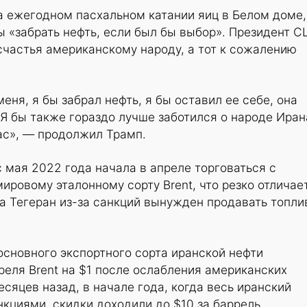
а ежегодном пасхальном катании яиц в Белом доме,
бы «забрать нефть, если был бы выбор». Президент 
счастья американскому народу, а тот к сожалению
меня, я бы забрал нефть, я бы оставил ее себе, она
 Я бы также гораздо лучше заботился о народе Иран
ас», — продолжил Трамп.
 мая 2022 года начала в апреле торговаться с
ировому эталонному сорту Brent, что резко отличае
да Тегеран из-за санкций вынужден продавать топли
основного экспортного сорта иранской нефти
еля Brent на $1 после ослабления американских
есяцев назад, в начале года, когда весь иранский
нкциями, скидки доходили до $10 за баррель.