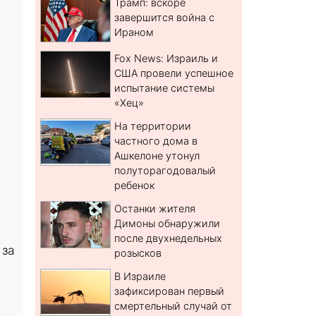
Трамп: вскоре
завершится война с
Ираном
Fox News: Израиль и
США провели успешное
испытание системы
«Хец»
На территории
частного дома в
Ашкелоне утонул
полуторагодовалый
ребенок
Останки жителя
Димоны обнаружили
после двухнедельных
 за
розысков
В Израиле
зафиксирован первый
смертельный случай от