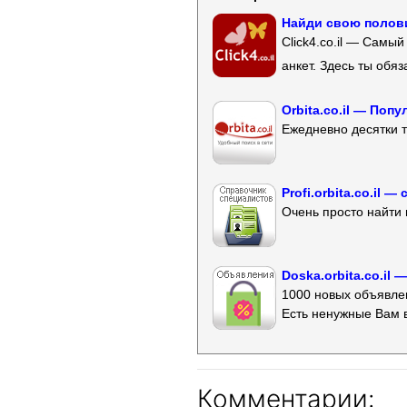
Найди свою полови
Click4.co.il — Самы
анкет. Здесь ты обя
Orbita.co.il — Поп
Ежедневно десятки т
Profi.orbita.co.il
Очень просто найти 
Doska.orbita.co.il
1000 новых объявлен
Есть ненужные Вам 
Комментарии: