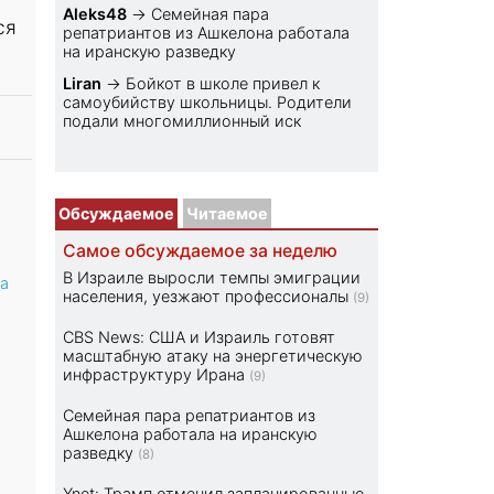
Aleks48
→
Семейная пара
ся
репатриантов из Ашкелона работала
на иранскую разведку
Liran
→
Бойкот в школе привел к
самоубийству школьницы. Родители
подали многомиллионный иск
Обсуждаемое
Читаемое
Самое обсуждаемое за неделю
В Израиле выросли темпы эмиграции
а
населения, уезжают профессионалы
(9)
CBS News: США и Израиль готовят
масштабную атаку на энергетическую
инфраструктуру Ирана
(9)
Семейная пара репатриантов из
Ашкелона работала на иранскую
разведку
(8)
Ynet: Трамп отменил запланированные