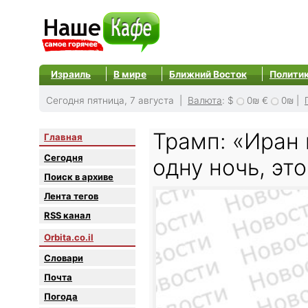
Израиль
В мире
Ближний Восток
Полити
Сегодня пятница, 7 августа |
Валюта
:
$
0₪
€
0₪
|
Трамп: «Иран
Главная
Сегодня
одну ночь, эт
Поиск в архиве
Лента тегов
RSS канал
Orbita.co.il
Словари
Почта
Погода