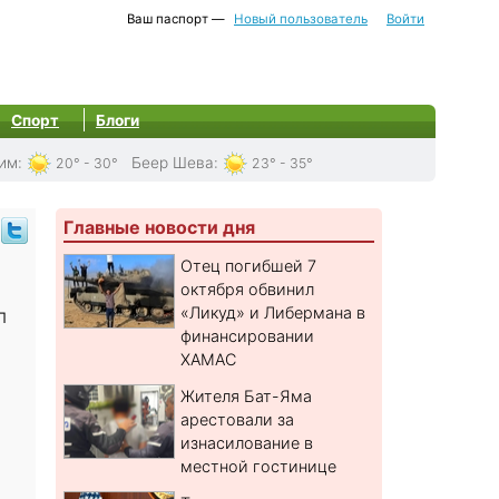
Ваш паспорт —
Новый пользователь
Войти
Спорт
Блоги
им
:
Беер Шева
:
20° - 30°
23° - 35°
Главные новости дня
Отец погибшей 7
октября обвинил
«Ликуд» и Либермана в
п
финансировании
ХАМАС
Жителя Бат-Яма
арестовали за
изнасилование в
местной гостинице