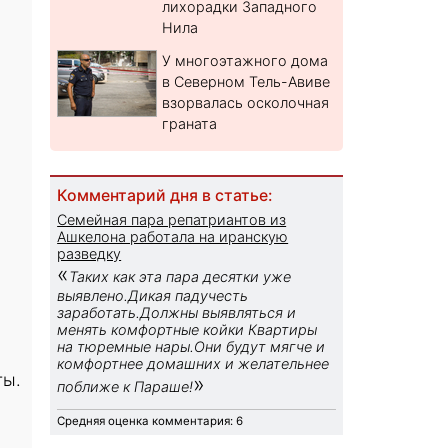
лихорадки Западного
Нила
У многоэтажного дома
в Северном Тель-Авиве
взорвалась осколочная
граната
Комментарий дня в статье:
Семейная пара репатриантов из
Ашкелона работала на иранскую
разведку
«
Таких как эта пара десятки уже
выявлено.Дикая падучесть
заработать.Должны выявляться и
менять комфортные койки Квартиры
на тюремные нары.Они будут мягче и
комфортнее домашних и желательнее
ты.
»
поближе к Параше!
Средняя оценка комментария: 6