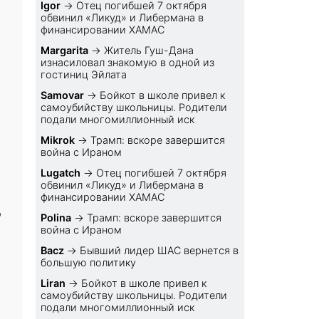
Igor
→
Отец погибшей 7 октября
обвинил «Ликуд» и Либермана в
финансировании ХАМАС
Margarita
→
Житель Гуш-Дана
изнасиловал знакомую в одной из
гостиниц Эйлата
Samovar
→
Бойкот в школе привел к
самоубийству школьницы. Родители
подали многомиллионный иск
Mikrok
→
Трамп: вскоре завершится
война с Ираном
Lugatch
→
Отец погибшей 7 октября
обвинил «Ликуд» и Либермана в
финансировании ХАМАС
ю
Polina
→
Трамп: вскоре завершится
война с Ираном
Bacz
→
Бывший лидер ШАС вернется в
большую политику
Liran
→
Бойкот в школе привел к
самоубийству школьницы. Родители
подали многомиллионный иск