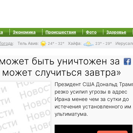
ка
Экономика
Происшествия
Фото
Здоровье
Погода
:
Тель Авив
:
Хайфа
:
Иерусал
24° - 32°
23° - 29°
 может быть уничтожен за
о может случиться завтра»
Президент США Дональд Трам
резко усилил угрозы в адрес
Ирана менее чем за сутки до
истечения установленного им
ультиматума.