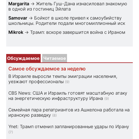
Margarita
→
Житель Гуш-Дана изнасиловал знакомую
в одной из гостиниц Эйлата
Samovar
→
Бойкот в школе привел к самоубийству
школьницы. Родители подали многомиллионный иск
Mikrok
→
Трамп: вскоре завершится война с Ираном
Обсуждаемое
Читаемое
Самое обсуждаемое за неделю
В Израиле выросли темпы эмиграции населения,
уезжают профессионалы
(9)
CBS News: США и Израиль готовят масштабную атаку
на энергетическую инфраструктуру Ирана
(9)
Семейная пара репатриантов из Ашкелона работала на
иранскую разведку
(8)
Ynet: Трамп отменил запланированные удары по Ирану
(7)