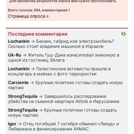
Для просмотра результатов опроса вам нужно проголосовать
Всего голосов: 694, комментариев 1
Страница опроса »
Последние комментарии
Lochankin
→
Бензин, гибрид или электромобиль?
Cколько стоит владение машиной в Израиле
Uk-Ru
→
Житель Гуш-Дана изнасиловал знакомую в
одной из гостиниц Эйлата
Lochankin
→
Палестинские активисты пришли в
концлагерь в майках с фото террористки
Carciente
→
Крупные политики готовы создать новую
партию
StrongTequila
→
Завершилось расследование
убийства на съемной квартире Airbnb в Иерусалиме
StrongTequila
→
Крупные политики готовы создать
новую партию
Igor
→
Отец погибшей 7 октября обвинил «Ликуд» и
Либермана в финансировании ХАМАС