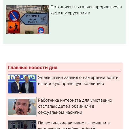
Ортодоксы пытались прорваться в
кафе в Иерусалиме
Главные новости дня
Эдельштейн заявил о намерении войти
в широкую правящую коалицию
Работника интерната для умственно
отсталых детей обвинили в
сексуальном насилии
Палестинские активисты пришли в
концлагерь в майках с фото