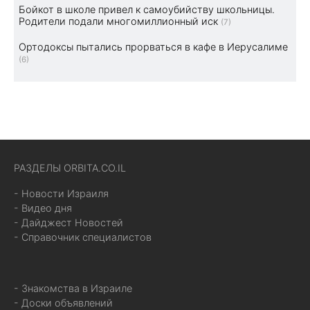
Бойкот в школе привел к самоубийству школьницы.
Родители подали многомиллионный иск
(7)
Ортодоксы пытались прорваться в кафе в Иерусалиме
(6)
РАЗДЕЛЫ ORBITA.CO.IL
- Новости Израиля
- Видео дня
- Дайджест Новостей
- Справочник специалистов
- Знакомства в Израиле
- Доски объявлений