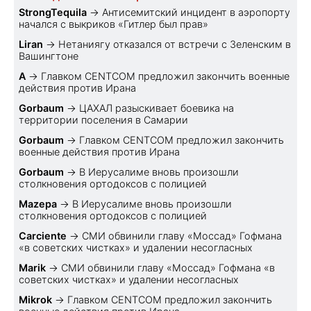
StrongTequila
→
Антисемитский инцидент в аэропорту
начался с выкриков «Гитлер был прав»
Liran
→
Нетаниягу отказался от встречи с Зеленским в
Вашингтоне
A
→
Главком CENTCOM предложил закончить военные
действия против Ирана
Gorbaum
→
ЦАХАЛ разыскивает боевика на
территории поселения в Самарии
Gorbaum
→
Главком CENTCOM предложил закончить
военные действия против Ирана
Gorbaum
→
В Иерусалиме вновь произошли
столкновения ортодоксов с полицией
Mazepa
→
В Иерусалиме вновь произошли
столкновения ортодоксов с полицией
Carciente
→
СМИ обвинили главу «Моссад» Гофмана
«в советских чистках» и удалении несогласных
Marik
→
СМИ обвинили главу «Моссад» Гофмана «в
советских чистках» и удалении несогласных
Mikrok
→
Главком CENTCOM предложил закончить