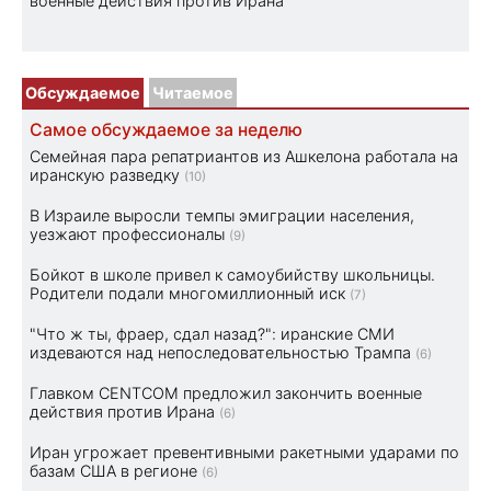
военные действия против Ирана
Обсуждаемое
Читаемое
Самое обсуждаемое за неделю
Семейная пара репатриантов из Ашкелона работала на
иранскую разведку
(10)
В Израиле выросли темпы эмиграции населения,
уезжают профессионалы
(9)
Бойкот в школе привел к самоубийству школьницы.
Родители подали многомиллионный иск
(7)
"Что ж ты, фраер, сдал назад?": иранские СМИ
издеваются над непоследовательностью Трампа
(6)
Главком CENTCOM предложил закончить военные
действия против Ирана
(6)
Иран угрожает превентивными ракетными ударами по
базам США в регионе
(6)