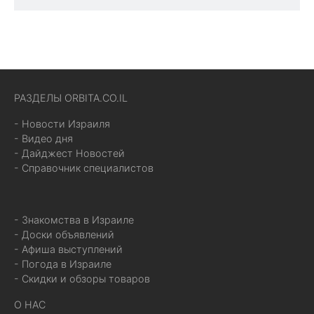
РАЗДЕЛЫ ORBITA.CO.IL
- Новости Израиля
- Видео дня
- Дайджест Новостей
- Справочник специалистов
- Знакомства в Израиле
- Доски объявлений
- Афиша выступлений
- Погода в Израиле
- Скидки и обзоры товаров
О НАС