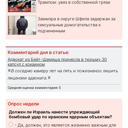
Трампом: увяз в собственной грязи
Заммэра в округе Шфела задержан за
сексуальные домогательства к
подчиненным
Комментарий дня в статье:
Адвокат из Бейт-Шемеша принесла в тюрьму 30
капсул с кокаином
«
В соседню камеру лет на пять и пожизненоо лишить
»
лицензии адвоката.
Средняя оценка комментария: 5
Опрос недели
Должен ли Израиль нанести упреждающий
бомбовый удар по иранским ядерным объектам?
- Да, должен, это является жизненно важным для