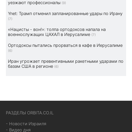
уезжают профессионалы
(9)
Ynet: Трамп отменил запланированные удары по Ирану
(7)
«Нацисты - вон!»: толпа ортодоксов напала на
военнослужащих ЦАХАЛ в Иерусалиме
(7)
Ортодоксы пытались прорваться в кафе в Иерусалиме
(6)
Иран угрожает превентивными ракетными ударами по
базам США в регионе
(6)
РАЗДЕЛЫ ORBITA.CO.IL
- Новости Израиля
- Видео дня