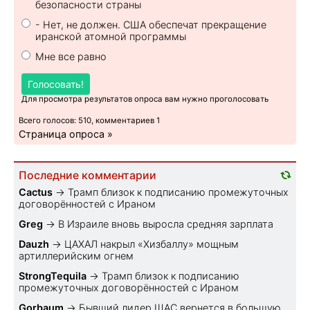
безопасности страны
- Нет, не должен. США обеспечат прекращение
иранской атомной программы
Мне все равно
Голосовать!
Для просмотра результатов опроса вам нужно проголосовать
Всего голосов: 510, комментариев 1
Страница опроса »
Последние комментарии
Cactus
→
Трамп близок к подписанию промежуточных
договорённостей с Ираном
Greg
→
В Израиле вновь выросла средняя зарплата
Dauzh
→
ЦАХАЛ накрыл «Хизбаллу» мощным
артиллерийским огнем
StrongTequila
→
Трамп близок к подписанию
промежуточных договорённостей с Ираном
Gorbaum
→
Бывший лидер ШАС вернется в большую