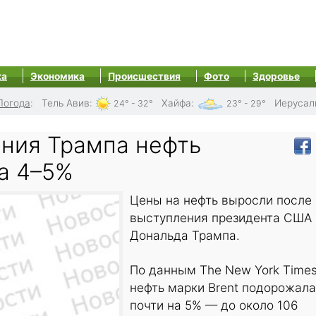
ка
Экономика
Происшествия
Фото
Здоровье
Погода
:
Тель Авив
:
Хайфа
:
Иерусал
24° - 32°
23° - 29°
ния Трампа нефть
а 4–5%
Цены на нефть выросли после
выступления президента США
Дональда Трампа.
По данным The New York Times
нефть марки Brent подорожала
почти на 5% — до около 106