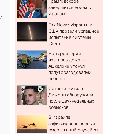
Трамп: вскоре
завершится война с
Ираном
04
Fox News: Израиль и
США провели успешное
испытание системы
«Хец»
На территории
частного дома в
Ашкелоне утонул
полуторагодовалый
ребенок
Останки жителя
Димоны обнаружили
после двухнедельных
розысков
В Израиле
зафиксирован первый
смертельный случай от