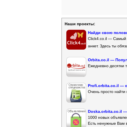
Наши проекты:
Найди свою полови
Click4.co.il — Самы
анкет. Здесь ты обя
Orbita.co.il — Поп
Ежедневно десятки т
Profi.orbita.co.il
Очень просто найти 
Doska.orbita.co.il
1000 новых объявлен
Есть ненужные Вам 