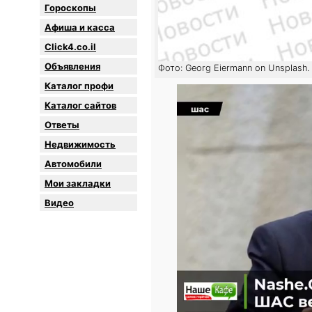
Гороскопы
Афиша и касса
Click4.co.il
Объявления
Фото: Georg Eiermann on Unsplash.
Каталог профи
Каталог сайтов
Oтветы
Недвижимость
Автомобили
Мои закладки
Видео