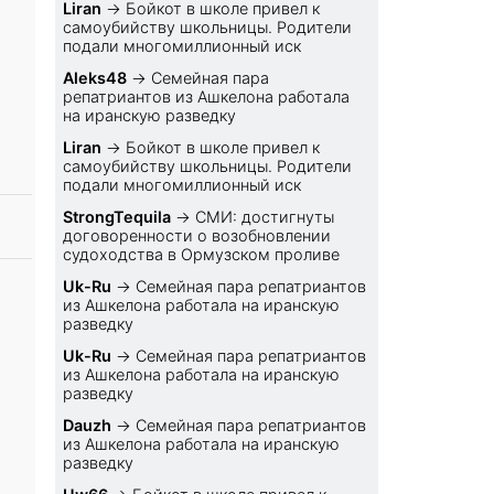
Liran
→
Бойкот в школе привел к
самоубийству школьницы. Родители
подали многомиллионный иск
Aleks48
→
Семейная пара
репатриантов из Ашкелона работала
на иранскую разведку
Liran
→
Бойкот в школе привел к
самоубийству школьницы. Родители
подали многомиллионный иск
StrongTequila
→
СМИ: достигнуты
договоренности о возобновлении
судоходства в Ормузском проливе
Uk-Ru
→
Семейная пара репатриантов
из Ашкелона работала на иранскую
разведку
Uk-Ru
→
Семейная пара репатриантов
из Ашкелона работала на иранскую
разведку
Dauzh
→
Семейная пара репатриантов
из Ашкелона работала на иранскую
разведку