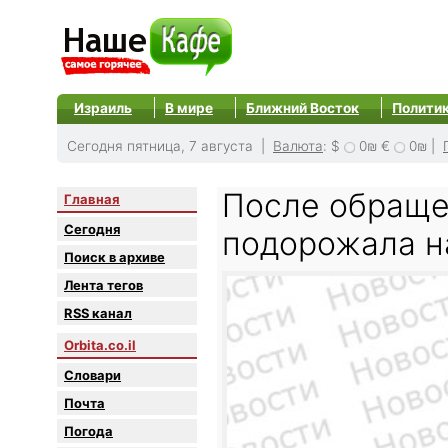
Израиль
В мире
Ближний Восток
Полити
Сегодня пятница, 7 августа |
Валюта
:
$
0₪
€
0₪
|
После обраще
Главная
Сегодня
подорожала н
Поиск в архиве
Лента тегов
RSS канал
Orbita.co.il
Словари
Почта
Погода