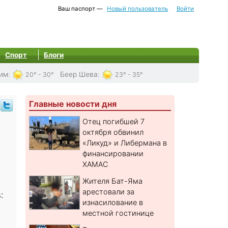
Ваш паспорт —
Новый пользователь
Войти
Спорт
Блоги
им
:
Беер Шева
:
20° - 30°
23° - 35°
Главные новости дня
Отец погибшей 7
октября обвинил
«Ликуд» и Либермана в
финансировании
ХАМАС
Жителя Бат-Яма
арестовали за
:
изнасилование в
местной гостинице