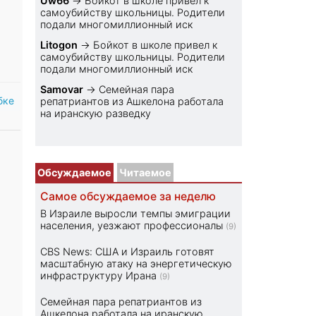
Uw66
→
Бойкот в школе привел к
самоубийству школьницы. Родители
подали многомиллионный иск
Litogon
→
Бойкот в школе привел к
самоубийству школьницы. Родители
подали многомиллионный иск
Samovar
→
Семейная пара
бке
репатриантов из Ашкелона работала
на иранскую разведку
Обсуждаемое
Читаемое
Самое обсуждаемое за неделю
В Израиле выросли темпы эмиграции
населения, уезжают профессионалы
(9)
CBS News: США и Израиль готовят
масштабную атаку на энергетическую
инфраструктуру Ирана
(9)
Семейная пара репатриантов из
Ашкелона работала на иранскую