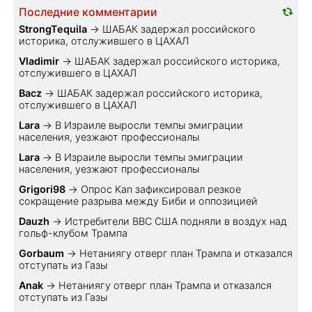
Последние комментарии
StrongTequila
→
ШАБАК задержал российского
историка, отслужившего в ЦАХАЛ
Vladimir
→
ШАБАК задержал российского историка,
отслужившего в ЦАХАЛ
Bacz
→
ШАБАК задержал российского историка,
отслужившего в ЦАХАЛ
Lara
→
В Израиле выросли темпы эмиграции
населения, уезжают профессионалы
Lara
→
В Израиле выросли темпы эмиграции
населения, уезжают профессионалы
Grigori98
→
Опрос Kan зафиксировал резкое
сокращение разрыва между Биби и оппозицией
Dauzh
→
Истребители ВВС США подняли в воздух над
гольф-клубом Трампа
Gorbaum
→
Нетаниягу отверг план Трампа и отказался
отступать из Газы
Anak
→
Нетаниягу отверг план Трампа и отказался
отступать из Газы