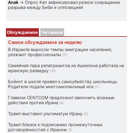
Anak
→
Опрос Kan зафиксировал резкое сокращение
разрыва между Биби и оппозицией
Обсуждаемое
Читаемое
Самое обсуждаемое за неделю
В Израиле выросли темпы эмиграции населения,
уезжают профессионалы
(11)
Семейная пара репатриантов из Ашкелона работала на
иранскую разведку
(10)
Бойкот в школе привел к самоубийству школьницы.
Родители подали многомиллионный иск
(7)
Главком CENTCOM предложил закончить военные
действия против Ирана
(6)
Трамп выставил ультиматум Ирану
(5)
Трамп близок к подписанию промежуточных
договорённостей с Ираном
(5)