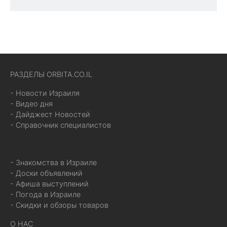
РАЗДЕЛЫ ORBITA.CO.IL
- Новости Израиля
- Видео дня
- Дайджест Новостей
- Справочник специалистов
- Знакомства в Израиле
- Доски объявлений
- Афиша выступлений
- Погода в Израиле
- Скидки и обзоры товаров
О НАС