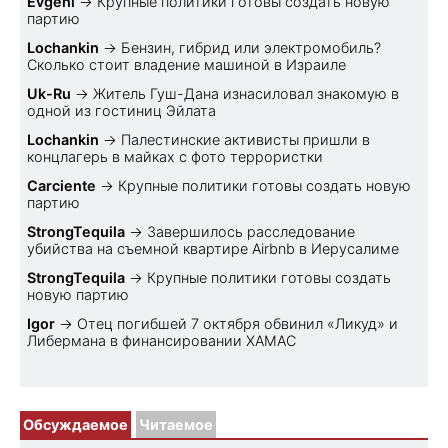
Evgeni
→
Крупные политики готовы создать новую
партию
Lochankin
→
Бензин, гибрид или электромобиль?
Cколько стоит владение машиной в Израиле
Uk-Ru
→
Житель Гуш-Дана изнасиловал знакомую в
одной из гостиниц Эйлата
Lochankin
→
Палестинские активисты пришли в
концлагерь в майках с фото террористки
Carciente
→
Крупные политики готовы создать новую
партию
StrongTequila
→
Завершилось расследование
убийства на съемной квартире Airbnb в Иерусалиме
StrongTequila
→
Крупные политики готовы создать
новую партию
Igor
→
Отец погибшей 7 октября обвинил «Ликуд» и
Либермана в финансировании ХАМАС
Обсуждаемое
Читаемое