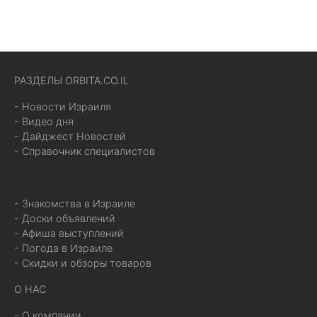
РАЗДЕЛЫ ORBITA.CO.IL
- Новости Израиля
- Видео дня
- Дайджест Новостей
- Справочник специалистов
- Знакомства в Израиле
- Доски объявлений
- Афиша выступлений
- Погода в Израиле
- Скидки и обзоры товаров
О НАС
- О компании