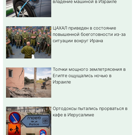
владение машиной в Израиле
ЦАХАЛ приведен в состояние
повышенной боеготовности из-за
ситуации вокруг Ирана
Толчки мощного землетрясения в
Египте ощущались ночью в
Израиле
Ортодоксы пытались прорваться в
кафе в Иерусалиме