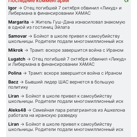
Последние комментарии
Igor
→
Отец погибшей 7 октября обвинил «Ликуд» и
Либермана в финансировании ХАМАС
Margarita
→
Житель Гуш-Дана изнасиловал знакомую
в одной из гостиниц Эйлата
Samovar
→
Бойкот в школе привел к самоубийству
школьницы. Родители подали многомиллионный иск
Mikrok
→
Трамп: вскоре завершится война с Ираном
Lugatch
→
Отец погибшей 7 октября обвинил «Ликуд»
и Либермана в финансировании ХАМАС
Polina
→
Трамп: вскоре завершится война с Ираном
Bacz
→
Бывший лидер ШАС вернется в большую
политику
Liran
→
Бойкот в школе привел к самоубийству
школьницы. Родители подали многомиллионный иск
Aleks48
→
Семейная пара репатриантов из Ашкелона
работала на иранскую разведку
Liran
→
Бойкот в школе привел к самоубийству
школьницы. Родители подали многомиллионный иск