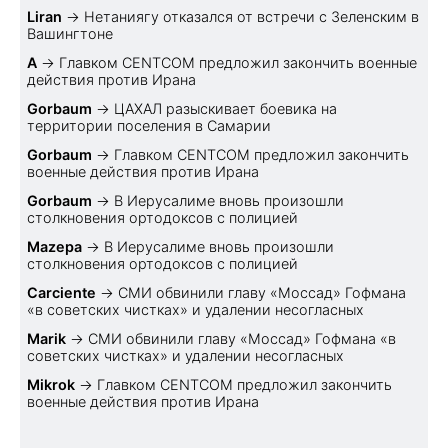
Liran
→
Нетаниягу отказался от встречи с Зеленским в
Вашингтоне
A
→
Главком CENTCOM предложил закончить военные
действия против Ирана
Gorbaum
→
ЦАХАЛ разыскивает боевика на
территории поселения в Самарии
Gorbaum
→
Главком CENTCOM предложил закончить
военные действия против Ирана
Gorbaum
→
В Иерусалиме вновь произошли
столкновения ортодоксов с полицией
Mazepa
→
В Иерусалиме вновь произошли
столкновения ортодоксов с полицией
Carciente
→
СМИ обвинили главу «Моссад» Гофмана
«в советских чистках» и удалении несогласных
Marik
→
СМИ обвинили главу «Моссад» Гофмана «в
советских чистках» и удалении несогласных
Mikrok
→
Главком CENTCOM предложил закончить
военные действия против Ирана