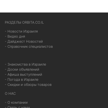
РАЗДЕЛЫ ORBITA.CO.IL
- Новости Израиля
- Видео дня
- Дайджест Новостей
- Справочник специалистов
- Знакомства в Израиле
- Доски объявлений
- Афиша выступлений
- Погода в Израиле
- Скидки и обзоры товаров
О НАС
- О компании
- Связь с нами