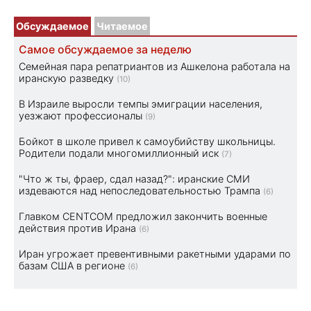
Обсуждаемое
Читаемое
Самое обсуждаемое за неделю
Семейная пара репатриантов из Ашкелона работала на
иранскую разведку
(10)
В Израиле выросли темпы эмиграции населения,
уезжают профессионалы
(9)
Бойкот в школе привел к самоубийству школьницы.
Родители подали многомиллионный иск
(7)
"Что ж ты, фраер, сдал назад?": иранские СМИ
издеваются над непоследовательностью Трампа
(6)
Главком CENTCOM предложил закончить военные
действия против Ирана
(6)
Иран угрожает превентивными ракетными ударами по
базам США в регионе
(6)