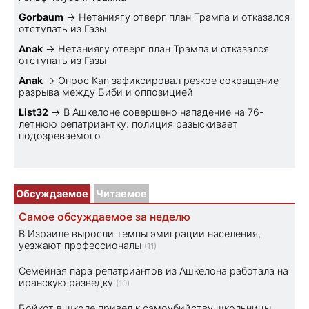
Gorbaum
→
Нетаниягу отверг план Трампа и отказался
отступать из Газы
Anak
→
Нетаниягу отверг план Трампа и отказался
отступать из Газы
Anak
→
Опрос Kan зафиксировал резкое сокращение
разрыва между Биби и оппозицией
List32
→
В Ашкелоне совершено нападение на 76-
летнюю репатриантку: полиция разыскивает
подозреваемого
Обсуждаемое
Читаемое
Самое обсуждаемое за неделю
В Израиле выросли темпы эмиграции населения,
уезжают профессионалы
(11)
Семейная пара репатриантов из Ашкелона работала на
иранскую разведку
(10)
Бойкот в школе привел к самоубийству школьницы.