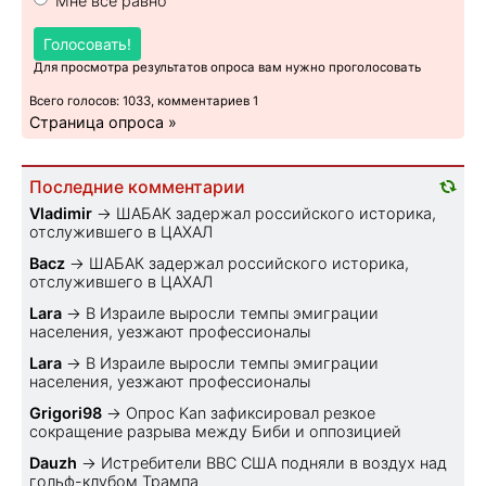
Мне все равно
Голосовать!
Для просмотра результатов опроса вам нужно проголосовать
Всего голосов: 1033, комментариев 1
Страница опроса »
Последние комментарии
Vladimir
→
ШАБАК задержал российского историка,
отслужившего в ЦАХАЛ
Bacz
→
ШАБАК задержал российского историка,
отслужившего в ЦАХАЛ
Lara
→
В Израиле выросли темпы эмиграции
населения, уезжают профессионалы
Lara
→
В Израиле выросли темпы эмиграции
населения, уезжают профессионалы
Grigori98
→
Опрос Kan зафиксировал резкое
сокращение разрыва между Биби и оппозицией
Dauzh
→
Истребители ВВС США подняли в воздух над
гольф-клубом Трампа