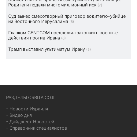
Родители подали многомиллионный иск
(7)
Суд вынес смехотворный приговор водителю-убийце
из Восточного Иерусалима
(6)
Главком CENTCOM предложил закончить военные
действия против Ирана
(6)
Трамп выставил ультиматум Ирану
(5)
РАЗДЕЛЫ ORBITA.CO.IL
- Новости Израиля
- Видео дня
- Дайджест Новостей
- Справочник специалистов