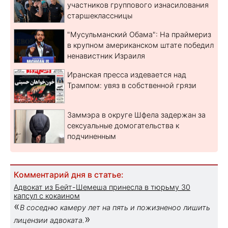
участников группового изнасилования
старшеклассницы
"Мусульманский Обама": На праймериз
в крупном американском штате победил
ненавистник Израиля
Иранская пресса издевается над
Трампом: увяз в собственной грязи
Заммэра в округе Шфела задержан за
сексуальные домогательства к
подчиненным
Комментарий дня в статье:
Адвокат из Бейт-Шемеша принесла в тюрьму 30
капсул с кокаином
«
В соседню камеру лет на пять и пожизненоо лишить
»
лицензии адвоката.