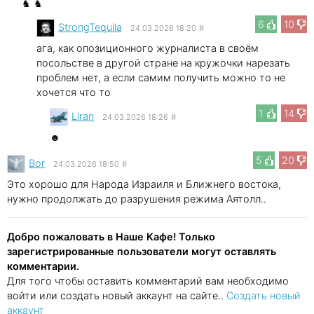
♞ ♞
6
10
StrongTequila
24.03.2026 18:20
#
ага, как опозиционного журналиста в своём
посольстве в другой стране на кружочки нарезать
проблем нет, а если самим получить можно то не
хочется что то
1
14
Liran
24.03.2026 18:26
#
☻
5
20
Bor
24.03.2026 18:50
#
Это хорошо для Народа Израиля и Ближнего востока,
нужно продолжать до разрушения режима Аятолл..
Добро пожаловать в Наше Кафе! Только
зарегистрированные пользователи могут оставлять
комментарии.
Для того чтобы оставить комментарий вам необходимо
войти или создать новый аккаунт на сайте..
Создать новый
аккаунт