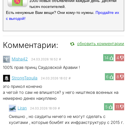
1000 новых объявлений каждый день. Десятки
тысяч посетителей.
Есть ненужные Вам вещи? Они кому-то нужны.
Продайте их
с выгодой!
Комментарии:
обновить комментарии
14
4
Misha42
24.03.2026 16:52
#
100% прав принц Саудовской Аравии !
6
8
StrongTequila
24.03.2026 18:02
#
это прикол конечно
а чегой то сам не впишется? у него ништяков военных на
немерено денех накуплено
5
11
Liran
24.03.2026 18:09
#
Смешно , но саудиты ничего не могут сделать с
хуситами , которые бомбят их инфракструктуру с 2015 г.