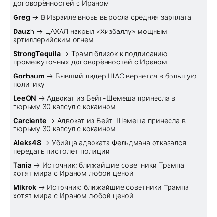
договорённостей с Ираном
Greg
→
В Израиле вновь выросла средняя зарплата
Dauzh
→
ЦАХАЛ накрыл «Хизбаллу» мощным
артиллерийским огнем
StrongTequila
→
Трамп близок к подписанию
промежуточных договорённостей с Ираном
Gorbaum
→
Бывший лидер ШАС вернется в большую
политику
LeeON
→
Адвокат из Бейт-Шемеша принесла в
тюрьму 30 капсул с кокаином
Carciente
→
Адвокат из Бейт-Шемеша принесла в
тюрьму 30 капсул с кокаином
Aleks48
→
Убийца адвоката Фельдмана отказался
передать пистолет полиции
Tania
→
Источник: ближайшие советники Трампа
хотят мира с Ираном любой ценой
Mikrok
→
Источник: ближайшие советники Трампа
хотят мира с Ираном любой ценой