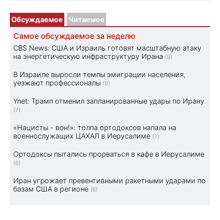
Обсуждаемое
Читаемое
Самое обсуждаемое за неделю
CBS News: США и Израиль готовят масштабную атаку
на энергетическую инфраструктуру Ирана
(9)
В Израиле выросли темпы эмиграции населения,
уезжают профессионалы
(9)
Ynet: Трамп отменил запланированные удары по Ирану
(7)
«Нацисты - вон!»: толпа ортодоксов напала на
военнослужащих ЦАХАЛ в Иерусалиме
(7)
Ортодоксы пытались прорваться в кафе в Иерусалиме
(6)
Иран угрожает превентивными ракетными ударами по
базам США в регионе
(6)