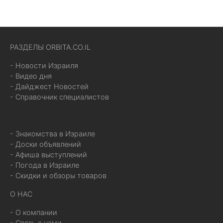
РАЗДЕЛЫ ORBITA.CO.IL
- Новости Израиля
- Видео дня
- Дайджест Новостей
- Справочник специалистов
- Знакомства в Израиле
- Доски объявлений
- Афиша выступлений
- Погода в Израиле
- Скидки и обзоры товаров
О НАС
- О компании
- Связь с нами