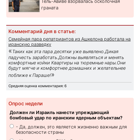
Тель-Авиве взорвалась осколочная
граната
Комментарий дня в статье:
Семейная пара репатриантов из Ашкелона работала на
иранскую разведку
«
Таких как эта пара десятки уже выявлено.Дикая
падучесть заработать.Должны выявляться и менять
комфортные койки Квартиры на тюремные нары.Они
будут мягче и комфортнее домашних и желательнее
»
поближе к Параше!
Средняя оценка комментария: 6
Опрос недели
Должен ли Израиль нанести упреждающий
бомбовый удар по иранским ядерным объектам?
- Да, должен, это является жизненно важным для
безопасности страны