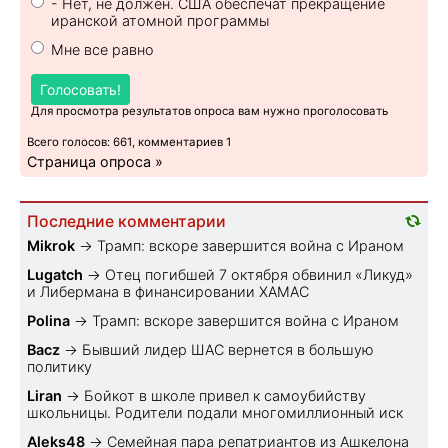
- Нет, не должен. США обеспечат прекращение
иранской атомной программы
Мне все равно
Голосовать!
Для просмотра результатов опроса вам нужно проголосовать
Всего голосов: 661, комментариев 1
Страница опроса »
Последние комментарии
Mikrok
→
Трамп: вскоре завершится война с Ираном
Lugatch
→
Отец погибшей 7 октября обвинил «Ликуд»
и Либермана в финансировании ХАМАС
Polina
→
Трамп: вскоре завершится война с Ираном
Bacz
→
Бывший лидер ШАС вернется в большую
политику
Liran
→
Бойкот в школе привел к самоубийству
школьницы. Родители подали многомиллионный иск
Aleks48
→
Семейная пара репатриантов из Ашкелона