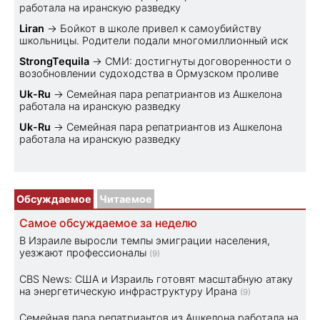
работала на иранскую разведку
Liran
→
Бойкот в школе привел к самоубийству
школьницы. Родители подали многомиллионный иск
StrongTequila
→
СМИ: достигнуты договоренности о
возобновлении судоходства в Ормузском проливе
Uk-Ru
→
Семейная пара репатриантов из Ашкелона
работала на иранскую разведку
Uk-Ru
→
Семейная пара репатриантов из Ашкелона
работала на иранскую разведку
Обсуждаемое
Читаемое
Самое обсуждаемое за неделю
В Израиле выросли темпы эмиграции населения,
уезжают профессионалы
(9)
CBS News: США и Израиль готовят масштабную атаку
на энергетическую инфраструктуру Ирана
(9)
Семейная пара репатриантов из Ашкелона работала на