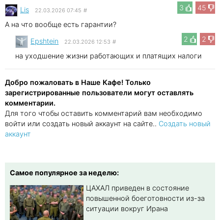
3
45
Lis
22.03.2026 07:45
#
А на что вообще есть гарантии?
2
2
Epshtein
22.03.2026 12:53
#
на уходшение жизни работающих и платящих налоги
Добро пожаловать в Наше Кафе! Только
зарегистрированные пользователи могут оставлять
комментарии.
Для того чтобы оставить комментарий вам необходимо
войти или создать новый аккаунт на сайте..
Создать новый
аккаунт
Самое популярное за неделю:
ЦАХАЛ приведен в состояние
повышенной боеготовности из-за
ситуации вокруг Ирана