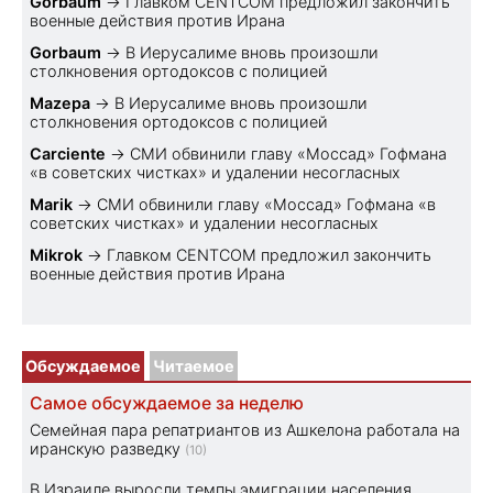
Gorbaum
→
Главком CENTCOM предложил закончить
военные действия против Ирана
Gorbaum
→
В Иерусалиме вновь произошли
столкновения ортодоксов с полицией
Mazepa
→
В Иерусалиме вновь произошли
столкновения ортодоксов с полицией
Carciente
→
СМИ обвинили главу «Моссад» Гофмана
«в советских чистках» и удалении несогласных
Marik
→
СМИ обвинили главу «Моссад» Гофмана «в
советских чистках» и удалении несогласных
Mikrok
→
Главком CENTCOM предложил закончить
военные действия против Ирана
Обсуждаемое
Читаемое
Самое обсуждаемое за неделю
Семейная пара репатриантов из Ашкелона работала на
иранскую разведку
(10)
В Израиле выросли темпы эмиграции населения,