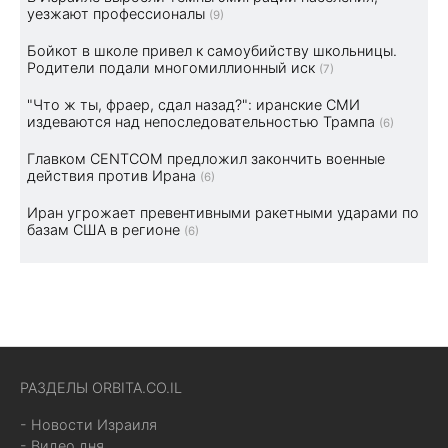
уезжают профессионалы
(9)
Бойкот в школе привел к самоубийству школьницы.
Родители подали многомиллионный иск
(7)
"Что ж ты, фраер, сдал назад?": иранские СМИ
издеваются над непоследовательностью Трампа
(6)
Главком CENTCOM предложил закончить военные
действия против Ирана
(6)
Иран угрожает превентивными ракетными ударами по
базам США в регионе
(6)
РАЗДЕЛЫ ORBITA.CO.IL
- Новости Израиля
- Видео дня