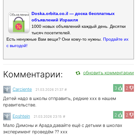
Doska.orbita.co.il — доска бесплатных
объявлений Израиля
1000 новых объявлений каждый день. Десятки
тысяч посетителей.
Есть ненужные Вам вещи? Они кому-то нужны.
Продайте их
с выгодой!
Комментарии:
обновить комментарии
3
2
Carciente
21.03.2026 21:37
#
Детей надо в школы отправить, редкие xxx в нашем
правительстве.
2
2
Epshtein
21.03.2026 23:15
#
Мало Димоны и Арада,давайте ещё с детьми в школах
эксперимент проведём ?? xxx