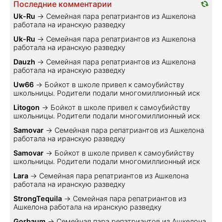
Последние комментарии
Uk-Ru
→
Семейная пара репатриантов из Ашкелона
работала на иранскую разведку
Uk-Ru
→
Семейная пара репатриантов из Ашкелона
работала на иранскую разведку
Dauzh
→
Семейная пара репатриантов из Ашкелона
работала на иранскую разведку
Uw66
→
Бойкот в школе привел к самоубийству
школьницы. Родители подали многомиллионный иск
Litogon
→
Бойкот в школе привел к самоубийству
школьницы. Родители подали многомиллионный иск
Samovar
→
Семейная пара репатриантов из Ашкелона
работала на иранскую разведку
Samovar
→
Бойкот в школе привел к самоубийству
школьницы. Родители подали многомиллионный иск
Lara
→
Семейная пара репатриантов из Ашкелона
работала на иранскую разведку
StrongTequila
→
Семейная пара репатриантов из
Ашкелона работала на иранскую разведку
Gorbaum
→
Семейная пара репатриантов из Ашкелона