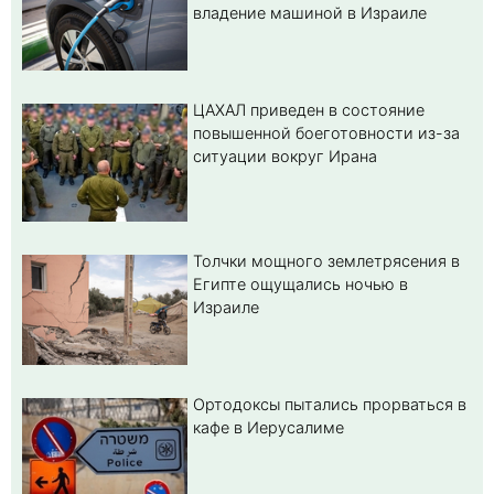
владение машиной в Израиле
ЦАХАЛ приведен в состояние
повышенной боеготовности из-за
ситуации вокруг Ирана
Толчки мощного землетрясения в
Египте ощущались ночью в
Израиле
Ортодоксы пытались прорваться в
кафе в Иерусалиме