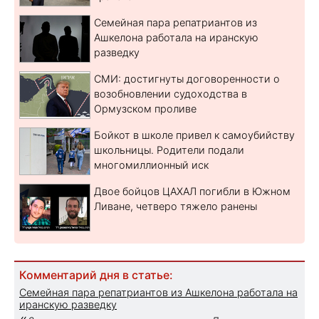
Семейная пара репатриантов из
Ашкелона работала на иранскую
разведку
СМИ: достигнуты договоренности о
возобновлении судоходства в
Ормузском проливе
Бойкот в школе привел к самоубийству
школьницы. Родители подали
многомиллионный иск
Двое бойцов ЦАХАЛ погибли в Южном
Ливане, четверо тяжело ранены
Комментарий дня в статье:
Семейная пара репатриантов из Ашкелона работала на
иранскую разведку
«