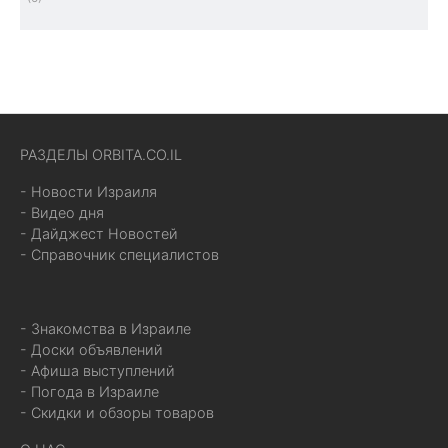
РАЗДЕЛЫ ORBITA.CO.IL
- Новости Израиля
- Видео дня
- Дайджест Новостей
- Справочник специалистов
- Знакомства в Израиле
- Доски объявлений
- Афиша выступлений
- Погода в Израиле
- Скидки и обзоры товаров