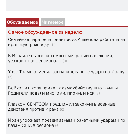
Обсуждаемое
Читаемое
Самое обсуждаемое за неделю
Семейная пара репатриантов из Ашкелона работала на
иранскую разведку
(11)
В Израиле выросли темпы эмиграции населения,
уезжают профессионалы
(9)
Ynet: Трамп отменил запланированные удары по Ирану
(7)
Бойкот в школе привел к самоубийству школьницы.
Родители подали многомиллионный иск
(7)
Главком CENTCOM предложил закончить военные
действия против Ирана
(6)
Иран угрожает превентивными ракетными ударами по
базам США в регионе
(6)