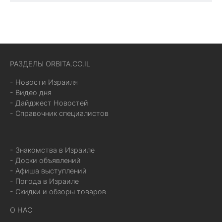
РАЗДЕЛЫ ORBITA.CO.IL
- Новости Израиля
- Видео дня
- Дайджест Новостей
- Справочник специалистов
- Знакомства в Израиле
- Доски объявлений
- Афиша выступлений
- Погода в Израиле
- Скидки и обзоры товаров
О НАС