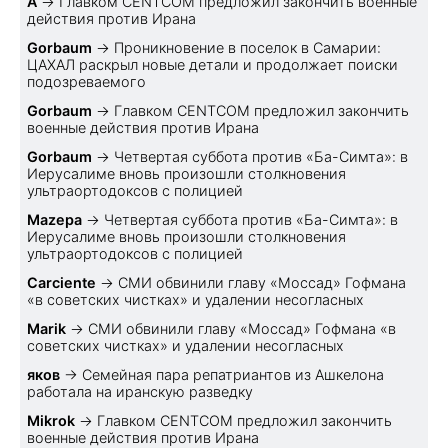
A
→
Главком CENTCOM предложил закончить военные
действия против Ирана
Gorbaum
→
Проникновение в поселок в Самарии:
ЦАХАЛ раскрыл новые детали и продолжает поиски
подозреваемого
Gorbaum
→
Главком CENTCOM предложил закончить
военные действия против Ирана
Gorbaum
→
Четвертая суббота против «Ба-Симта»: в
Иерусалиме вновь произошли столкновения
ультраортодоксов с полицией
Mazepa
→
Четвертая суббота против «Ба-Симта»: в
Иерусалиме вновь произошли столкновения
ультраортодоксов с полицией
Carciente
→
СМИ обвинили главу «Моссад» Гофмана
«в советских чистках» и удалении несогласных
Marik
→
СМИ обвинили главу «Моссад» Гофмана «в
советских чистках» и удалении несогласных
яков
→
Семейная пара репатриантов из Ашкелона
работала на иранскую разведку
Mikrok
→
Главком CENTCOM предложил закончить
военные действия против Ирана