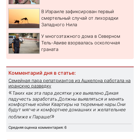
В Израиле зафиксирован первый
смертельный случай от лихорадки
Западного Нила
У многоэтажного дома в Северном
Тель-Авиве взорвалась осколочная
граната
Комментарий дня в статье:
Семейная пара репатриантов из Ашкелона работала на
иранскую разведку
«
Таких как эта пара десятки уже выявлено.Дикая
падучесть заработать.Должны выявляться и менять
комфортные койки Квартиры на тюремные нары.Они
будут мягче и комфортнее домашних и желательнее
»
поближе к Параше!
Средняя оценка комментария: 6