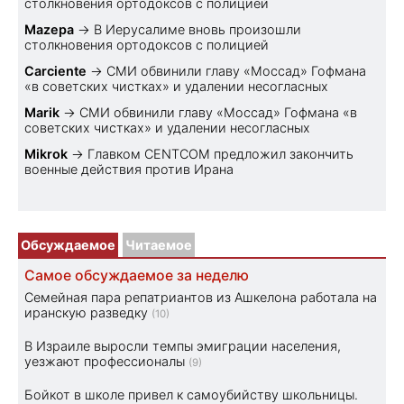
столкновения ортодоксов с полицией
Mazepa
→
В Иерусалиме вновь произошли
столкновения ортодоксов с полицией
Carciente
→
СМИ обвинили главу «Моссад» Гофмана
«в советских чистках» и удалении несогласных
Marik
→
СМИ обвинили главу «Моссад» Гофмана «в
советских чистках» и удалении несогласных
Mikrok
→
Главком CENTCOM предложил закончить
военные действия против Ирана
Обсуждаемое
Читаемое
Самое обсуждаемое за неделю
Семейная пара репатриантов из Ашкелона работала на
иранскую разведку
(10)
В Израиле выросли темпы эмиграции населения,
уезжают профессионалы
(9)
Бойкот в школе привел к самоубийству школьницы.