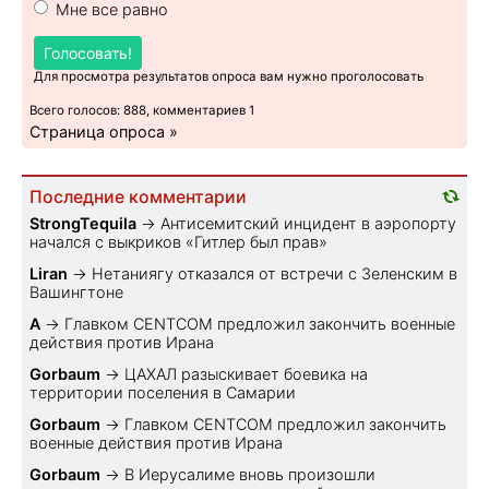
Мне все равно
Голосовать!
Для просмотра результатов опроса вам нужно проголосовать
Всего голосов: 888, комментариев 1
Страница опроса »
Последние комментарии
StrongTequila
→
Антисемитский инцидент в аэропорту
начался с выкриков «Гитлер был прав»
Liran
→
Нетаниягу отказался от встречи с Зеленским в
Вашингтоне
A
→
Главком CENTCOM предложил закончить военные
действия против Ирана
Gorbaum
→
ЦАХАЛ разыскивает боевика на
территории поселения в Самарии
Gorbaum
→
Главком CENTCOM предложил закончить
военные действия против Ирана
Gorbaum
→
В Иерусалиме вновь произошли