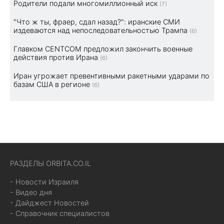
Родители подали многомиллионный иск
(7)
"Что ж ты, фраер, сдал назад?": иранские СМИ
издеваются над непоследовательностью Трампа
(6)
Главком CENTCOM предложил закончить военные
действия против Ирана
(6)
Иран угрожает превентивными ракетными ударами по
базам США в регионе
(6)
РАЗДЕЛЫ ORBITA.CO.IL
- Новости Израиля
- Видео дня
- Дайджест Новостей
- Справочник специалистов