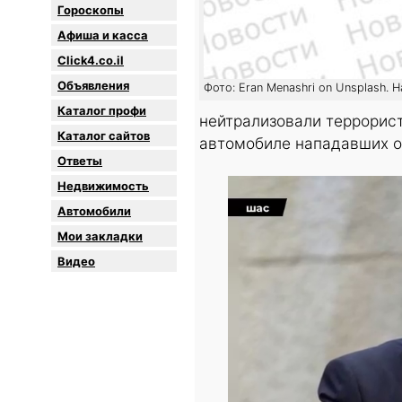
Гороскопы
Афиша и касса
Click4.co.il
Объявления
Фото: Eran Menashri on Unsplash. 
Каталог профи
нейтрализовали террорист
Каталог сайтов
автомобиле нападавших о
Oтветы
Недвижимость
Автомобили
Мои закладки
Видео