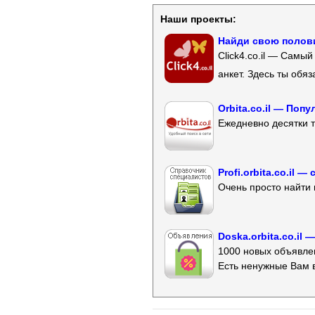
Наши проекты:
Найди свою полови
Click4.co.il — Самы
анкет. Здесь ты обя
Orbita.co.il — Поп
Ежедневно десятки т
Profi.orbita.co.il
Очень просто найти 
Doska.orbita.co.il
1000 новых объявлен
Есть ненужные Вам 