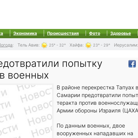
ка
Экономика
Происшествия
Фото
Здоровье
Погода
:
Тель Авив
:
Хайфа
:
Иерусалим
25° - 32°
23° - 29°
едотвратили попытку
ив военных
В районе перекрестка Тапуах 
Самарии предотвратили попы
теракта против военнослужащ
Армии обороны Израиля (ЦАХА
По данным военных, двое
вооруженных нападавших на