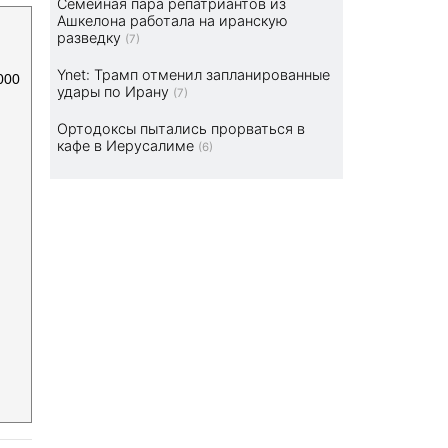
Семейная пара репатриантов из
Ашкелона работала на иранскую
разведку
(7)
Ynet: Трамп отменил запланированные
000
удары по Ирану
(7)
Ортодоксы пытались прорваться в
кафе в Иерусалиме
(6)