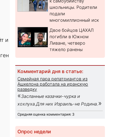
к самоубийству
школьницы. Родители
подали
многомиллионный иск
Двое бойцов ЦАХАЛ
погибли в Южном
т и
Ливане, четверо
тяжело ранены
аген
Комментарий дня в статье:
Семейная пара репатриантов из
Ашкелона работала на иранскую
разведку
«
Засланные казачки-чурка и
»
хохлуха.Для них Израиль-не Родина.
Средняя оценка комментария: 3
Опрос недели