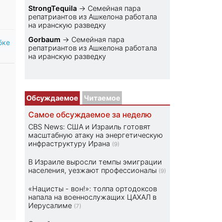
StrongTequila
→
Семейная пара
репатриантов из Ашкелона работала
на иранскую разведку
Gorbaum
→
Семейная пара
бке
репатриантов из Ашкелона работала
на иранскую разведку
Обсуждаемое
Читаемое
Самое обсуждаемое за неделю
CBS News: США и Израиль готовят
масштабную атаку на энергетическую
инфраструктуру Ирана
(9)
В Израиле выросли темпы эмиграции
населения, уезжают профессионалы
(9)
«Нацисты - вон!»: толпа ортодоксов
напала на военнослужащих ЦАХАЛ в
Иерусалиме
(7)