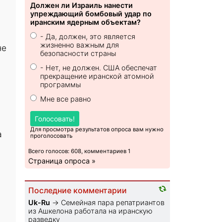
Должен ли Израиль нанести
упреждающий бомбовый удар по
иранским ядерным объектам?
- Да, должен, это является
жизненно важным для
не
безопасности страны
- Нет, не должен. США обеспечат
прекращение иранской атомной
программы
Мне все равно
Голосовать!
Для просмотра результатов опроса вам нужно
а
проголосовать
Всего голосов: 608, комментариев 1
Страница опроса »
Последние комментарии
Uk-Ru
→
Семейная пара репатриантов
из Ашкелона работала на иранскую
разведку