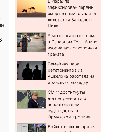
В Израиле
зафиксирован первый
смертельный случай от
о
лихорадки Западного
ие
Нила
У многоэтажного дома
В
в Северном Тель-Авиве
взорвалась осколочная
граната
Семейная пара
репатриантов из
Ашкелона работала на
иранскую разведку
СМИ: достигнуты
договоренности о
возобновлении
судоходства в
Ормузском проливе
Бойкот в школе привел