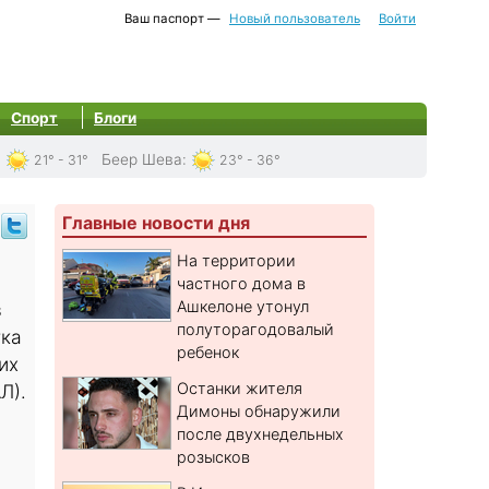
Ваш паспорт —
Новый пользователь
Войти
Спорт
Блоги
:
Беер Шева
:
21° - 31°
23° - 36°
Главные новости дня
На территории
частного дома в
Ашкелоне утонул
в
полуторагодовалый
тка
ребенок
их
Останки жителя
Л).
Димоны обнаружили
после двухнедельных
розысков