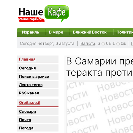
Израиль
В мире
Ближний Восток
Полити
Сегодня четверг, 6 августа |
Валюта
:
$
0₪
€
0₪
|
В Самарии пр
Главная
Сегодня
теракта прот
Поиск в архиве
Лента тегов
RSS канал
Orbita.co.il
Словари
Почта
Погода