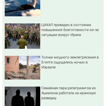
ЦАХАЛ приведен в состояние
повышенной боеготовности из-за
ситуации вокруг Ирана
Толчки мощного землетрясения в
Египте ощущались ночью в
Израиле
Семейная пара репатриантов из
Ашкелона работала на иранскую
разведку