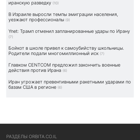
иранскую разведку
(10)
В Израиле выросли темпы эмиграции населения,
уезжают профессионалы
(9)
Ynet: Трамп отменил запланированные удары по Ирану
(7)
Бойкот в школе привел к самоубийству школьницы.
Родители подали многомиллионный иск
(7)
Главком CENTCOM предложил закончить военные
действия против Ирана
(6)
Иран угрожает превентивными ракетными ударами по
базам США в регионе
(6)
РАЗДЕЛЫ ORBITA.CO.IL