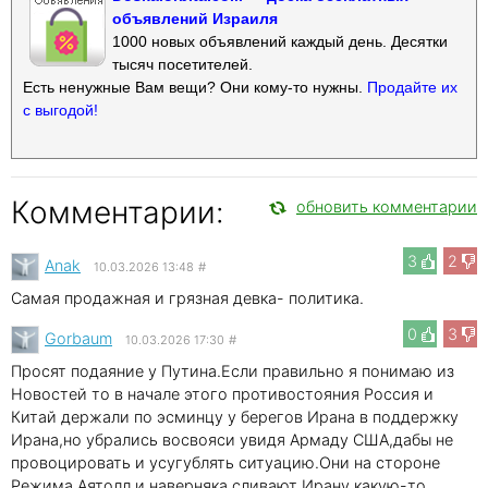
объявлений Израиля
1000 новых объявлений каждый день. Десятки
тысяч посетителей.
Есть ненужные Вам вещи? Они кому-то нужны.
Продайте их
с выгодой!
Комментарии:
обновить комментарии
3
2
Anak
10.03.2026 13:48
#
Самая продажная и грязная девка- политика.
0
3
Gorbaum
10.03.2026 17:30
#
Просят подаяние у Путина.Если правильно я понимаю из
Новостей то в начале этого противостояния Россия и
Китай держали по эсминцу у берегов Ирана в поддержку
Ирана,но убрались восвояси увидя Армаду США,дабы не
провоцировать и усугублять ситуацию.Они на стороне
Режима Аятолл и наверняка сливают Ирану какую-то