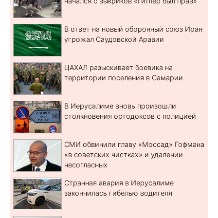
начался с выкриков «Гитлер был прав»
В ответ на новый оборонный союз Иран
угрожал Саудовской Аравии
ЦАХАЛ разыскивает боевика на
территории поселения в Самарии
В Иерусалиме вновь произошли
столкновения ортодоксов с полицией
СМИ обвинили главу «Моссад» Гофмана
«в советских чистках» и удалении
несогласных
Странная авария в Иерусалиме
закончилась гибелью водителя