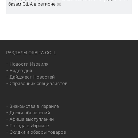
базам США в регионе
(6)
РАЗДЕЛЫ ORBITA.CO.IL
- Новости Израиля
- Видео дня
- Дайджест Новостей
- Справочник специалистов
- Знакомства в Израиле
- Доски объявлений
- Афиша выступлений
- Погода в Израиле
- Скидки и обзоры товаров