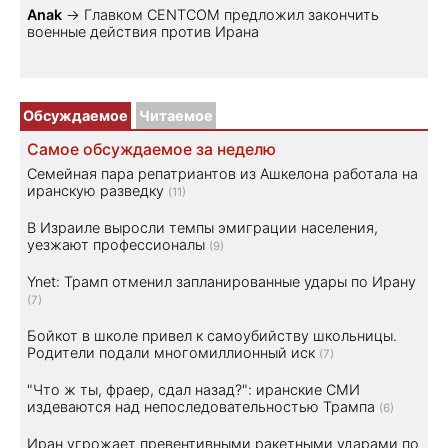
Anak
→
Главком CENTCOM предложил закончить
военные действия против Ирана
Обсуждаемое
Читаемое
Самое обсуждаемое за неделю
Семейная пара репатриантов из Ашкелона работала на
иранскую разведку
(11)
В Израиле выросли темпы эмиграции населения,
уезжают профессионалы
(9)
Ynet: Трамп отменил запланированные удары по Ирану
(7)
Бойкот в школе привел к самоубийству школьницы.
Родители подали многомиллионный иск
(7)
"Что ж ты, фраер, сдал назад?": иранские СМИ
издеваются над непоследовательностью Трампа
(6)
Иран угрожает превентивными ракетными ударами по