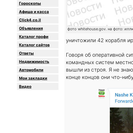
Гороскопы
Афиша и касса
Click4.co.il
Объявления
фото whitehouse.gov. на фото: ил
Каталог профи
уничтожили 42 корабля ир
Каталог сайтов
Oтветы
Говоря об оперативной си
Недвижимость
командных систем местно
вышли из строя. Я не знаю
Автомобили
конце концов они что-ниб
Мои закладки
Видео