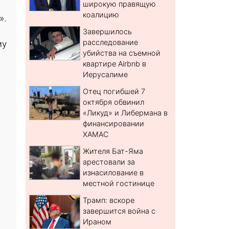
широкую правящую
коалицию
».
Завершилось
расследование
му
убийства на съемной
квартире Airbnb в
Иерусалиме
Отец погибшей 7
октября обвинил
«Ликуд» и Либермана в
финансировании
ХАМАС
Жителя Бат-Яма
арестовали за
изнасилование в
местной гостинице
Трамп: вскоре
завершится война с
Ираном