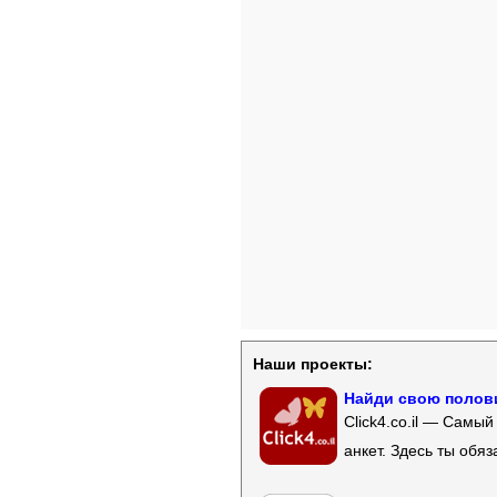
Наши проекты:
Найди свою полови
Click4.co.il — Самы
анкет. Здесь ты обя