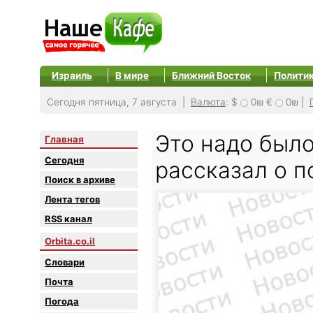
Израиль
В мире
Ближний Восток
Полити
Сегодня пятница, 7 августа |
Валюта
:
$
0₪
€
0₪
|
Это надо было
Главная
Сегодня
рассказал о 
Поиск в архиве
Лента тегов
RSS канал
Orbita.co.il
Словари
Почта
Погода