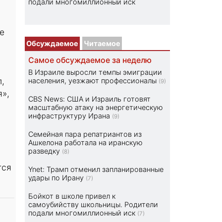
подали многомиллионный иск
е
Обсуждаемое
Читаемое
Самое обсуждаемое за неделю
В Израиле выросли темпы эмиграции
,
населения, уезжают профессионалы
(9)
я»,
CBS News: США и Израиль готовят
масштабную атаку на энергетическую
инфраструктуру Ирана
(9)
Семейная пара репатриантов из
Ашкелона работала на иранскую
разведку
(8)
тся
Ynet: Трамп отменил запланированные
удары по Ирану
(7)
Бойкот в школе привел к
самоубийству школьницы. Родители
подали многомиллионный иск
(7)