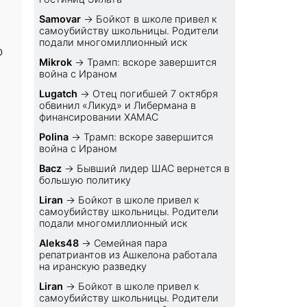
Samovar
→
Бойкот в школе привел к
самоубийству школьницы. Родители
подали многомиллионный иск
о
Mikrok
→
Трамп: вскоре завершится
война с Ираном
Lugatch
→
Отец погибшей 7 октября
обвинил «Ликуд» и Либермана в
финансировании ХАМАС
Polina
→
Трамп: вскоре завершится
война с Ираном
Bacz
→
Бывший лидер ШАС вернется в
большую политику
Liran
→
Бойкот в школе привел к
самоубийству школьницы. Родители
подали многомиллионный иск
Aleks48
→
Семейная пара
репатриантов из Ашкелона работала
на иранскую разведку
Liran
→
Бойкот в школе привел к
самоубийству школьницы. Родители