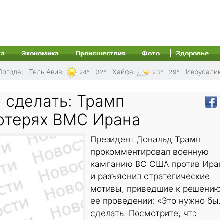
ка
Экономика
Происшествия
Фото
Здоровье
Погода
:
Тель Авив
:
Хайфа
:
Иерусали
24° - 32°
23° - 29°
 сделать: Трамп
потерях ВМС Ирана
Президент Дональд Трамп
прокомментировал военную
кампанию ВС США против Ира
и разъяснил стратегические
мотивы, приведшие к решению
ее проведении: «Это нужно бы
сделать. Посмотрите, что