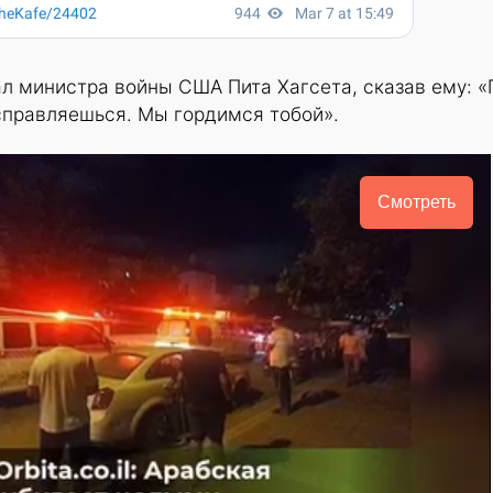
 министра войны США Пита Хагсета, сказав ему: «П
справляешься. Мы гордимся тобой».
Смотреть