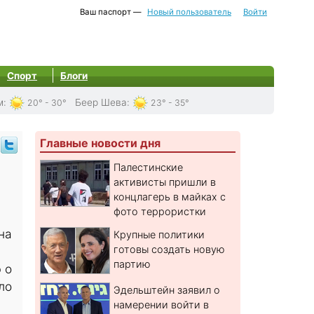
Ваш паспорт —
Новый пользователь
Войти
Спорт
Блоги
м
:
Беер Шева
:
20° - 30°
23° - 35°
Главные новости дня
Палестинские
активисты пришли в
концлагерь в майках с
фото террористки
на
Крупные политики
готовы создать новую
партию
 о
ло
Эдельштейн заявил о
намерении войти в