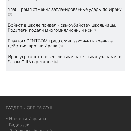
Ynet: Трамп отменил запланированные удары по Ирану
(7)
Бойкот в школе привел к самоубийству школьницы.
Родители подали многомиллионный иск
(7)
Главком CENTCOM предложил закончить военные
действия против Ирана
(6)
Иран угрожает превентивными ракетными ударами по
базам США в регионе
(6)
РАЗДЕЛЫ ORBITA.CO.IL
- Новости Израиля
- Видео дня
- Дайджест Новостей