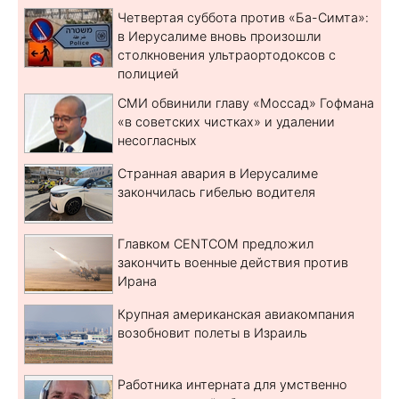
Четвертая суббота против «Ба-Симта»:
в Иерусалиме вновь произошли
столкновения ультраортодоксов с
полицией
СМИ обвинили главу «Моссад» Гофмана
«в советских чистках» и удалении
несогласных
Странная авария в Иерусалиме
закончилась гибелью водителя
Главком CENTCOM предложил
закончить военные действия против
Ирана
Крупная американская авиакомпания
возобновит полеты в Израиль
Работника интерната для умственно