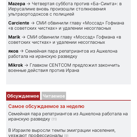
Mazepa
→
Четвертая суббота против «Ба-Симта»: в
Иерусалиме вновь произошли столкновения
ультраортодоксов с полицией
Carciente
→
СМИ обвинили главу «Моссад» Гофмана
«в советских чистках» и удалении несогласных
Marik
→
СМИ обвинили главу «Моссад» Гофмана «в
советских чистках» и удалении несогласных
яков
→
Семейная пара репатриантов из Ашкелона
работала на иранскую разведку
Mikrok
→
Главком CENTCOM предложил закончить
военные действия против Ирана
Обсуждаемое
Читаемое
Самое обсуждаемое за неделю
Семейная пара репатриантов из Ашкелона работала на
иранскую разведку
(11)
В Израиле выросли темпы эмиграции населения,
уезжают профессионалы
(9)