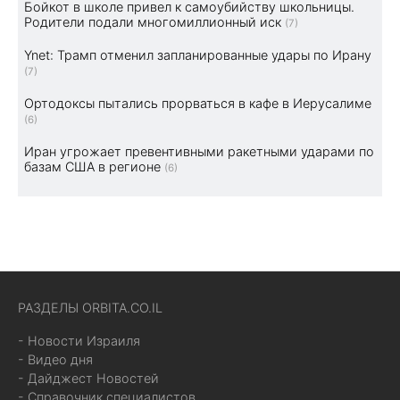
Бойкот в школе привел к самоубийству школьницы.
Родители подали многомиллионный иск
(7)
Ynet: Трамп отменил запланированные удары по Ирану
(7)
Ортодоксы пытались прорваться в кафе в Иерусалиме
(6)
Иран угрожает превентивными ракетными ударами по
базам США в регионе
(6)
РАЗДЕЛЫ ORBITA.CO.IL
- Новости Израиля
- Видео дня
- Дайджест Новостей
- Справочник специалистов