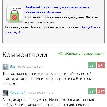
Doska.orbita.co.il — доска бесплатных
объявлений Израиля
1000 новых объявлений каждый день. Десятки
тысяч посетителей.
Есть ненужные Вам вещи? Они кому-то нужны.
Продайте их
с выгодой!
Комментарии:
обновить комментарии
2
2
Bor
03.03.2026 13:52
#
Только, полная капитуляция Аятолл, и выборы новой
власти, и тогда наступит мир в Иране и на Ближнем
востоке.
2
2
Volovik54
03.03.2026 14:12
#
А что, здорово придумано, Иран захотел и остановил
войну. Вот и славненько, а главное не надо никаких