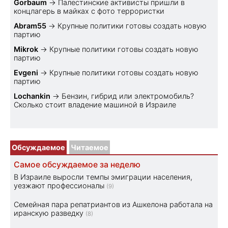
Gorbaum
→
Палестинские активисты пришли в
концлагерь в майках с фото террористки
Abram55
→
Крупные политики готовы создать новую
партию
Mikrok
→
Крупные политики готовы создать новую
партию
Evgeni
→
Крупные политики готовы создать новую
партию
Lochankin
→
Бензин, гибрид или электромобиль?
Cколько стоит владение машиной в Израиле
Обсуждаемое
Читаемое
Самое обсуждаемое за неделю
В Израиле выросли темпы эмиграции населения,
уезжают профессионалы
(9)
Семейная пара репатриантов из Ашкелона работала на
иранскую разведку
(8)