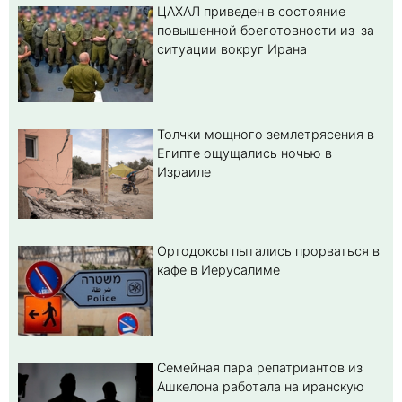
ЦАХАЛ приведен в состояние
повышенной боеготовности из-за
ситуации вокруг Ирана
Толчки мощного землетрясения в
Египте ощущались ночью в
Израиле
Ортодоксы пытались прорваться в
кафе в Иерусалиме
Семейная пара репатриантов из
Ашкелона работала на иранскую