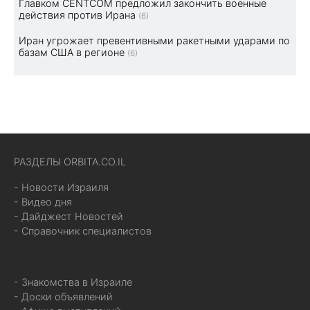
Главком CENTCOM предложил закончить военные
действия против Ирана
(6)
Иран угрожает превентивными ракетными ударами по
базам США в регионе
(6)
РАЗДЕЛЫ ORBITA.CO.IL
- Новости Израиля
- Видео дня
- Дайджест Новостей
- Справочник специалистов
- Знакомства в Израиле
- Доски объявлений