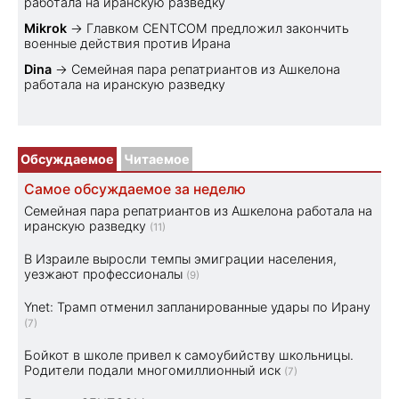
работала на иранскую разведку
Mikrok
→
Главком CENTCOM предложил закончить
военные действия против Ирана
Dina
→
Семейная пара репатриантов из Ашкелона
работала на иранскую разведку
Обсуждаемое
Читаемое
Самое обсуждаемое за неделю
Семейная пара репатриантов из Ашкелона работала на
иранскую разведку
(11)
В Израиле выросли темпы эмиграции населения,
уезжают профессионалы
(9)
Ynet: Трамп отменил запланированные удары по Ирану
(7)
Бойкот в школе привел к самоубийству школьницы.
Родители подали многомиллионный иск
(7)