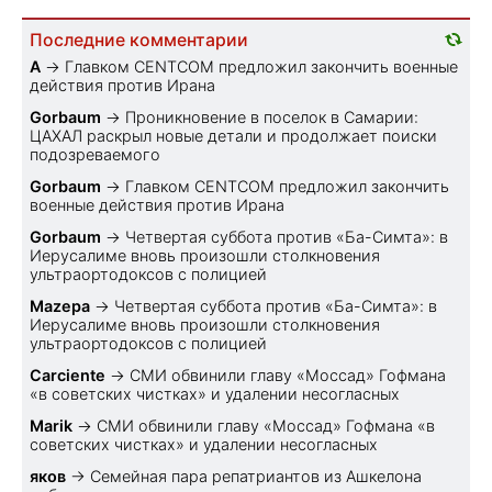
Последние комментарии
A
→
Главком CENTCOM предложил закончить военные
действия против Ирана
Gorbaum
→
Проникновение в поселок в Самарии:
ЦАХАЛ раскрыл новые детали и продолжает поиски
подозреваемого
Gorbaum
→
Главком CENTCOM предложил закончить
военные действия против Ирана
Gorbaum
→
Четвертая суббота против «Ба-Симта»: в
Иерусалиме вновь произошли столкновения
ультраортодоксов с полицией
Mazepa
→
Четвертая суббота против «Ба-Симта»: в
Иерусалиме вновь произошли столкновения
ультраортодоксов с полицией
Carciente
→
СМИ обвинили главу «Моссад» Гофмана
«в советских чистках» и удалении несогласных
Marik
→
СМИ обвинили главу «Моссад» Гофмана «в
советских чистках» и удалении несогласных
яков
→
Семейная пара репатриантов из Ашкелона