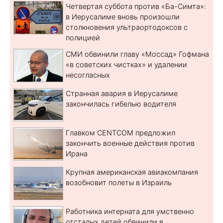
Четвертая суббота против «Ба-Симта»:
в Иерусалиме вновь произошли
столкновения ультраортодоксов с
полицией
СМИ обвинили главу «Моссад» Гофмана
«в советских чистках» и удалении
несогласных
Странная авария в Иерусалиме
закончилась гибелью водителя
Главком CENTCOM предложил
закончить военные действия против
Ирана
Крупная американская авиакомпания
возобновит полеты в Израиль
Работника интерната для умственно
отсталых детей обвинили в