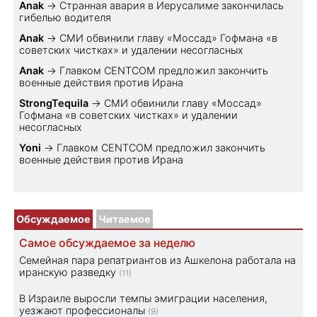
Anak
→
Странная авария в Иерусалиме закончилась
гибелью водителя
Anak
→
СМИ обвинили главу «Моссад» Гофмана «в
советских чистках» и удалении несогласных
Anak
→
Главком CENTCOM предложил закончить
военные действия против Ирана
StrongTequila
→
СМИ обвинили главу «Моссад»
Гофмана «в советских чистках» и удалении
несогласных
Yoni
→
Главком CENTCOM предложил закончить
военные действия против Ирана
Обсуждаемое
Читаемое
Самое обсуждаемое за неделю
Семейная пара репатриантов из Ашкелона работала на
иранскую разведку
(11)
В Израиле выросли темпы эмиграции населения,
уезжают профессионалы
(9)