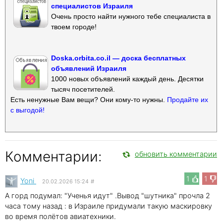
специалистов Израиля
Очень просто найти нужного тебе специалиста в
твоем городе!
Doska.orbita.co.il — доска бесплатных
объявлений Израиля
1000 новых объявлений каждый день. Десятки
тысяч посетителей.
Есть ненужные Вам вещи? Они кому-то нужны.
Продайте их
с выгодой!
Комментарии:
обновить комментарии
1
1
Yoni
20.02.2026 15:24
#
А горд подумал: "Ученья идут" .Вывод "шутника" прочла 2
часа тому назад : в Израиле придумали такую маскировку
во время полётов авиатехники.