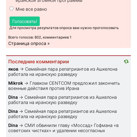
иранской атомной программы
Мне все равно
Голосовать!
Для просмотра результатов опроса вам нужно проголосовать
Всего голосов: 802, комментариев 1
Страница опроса »
Последние комментарии
яков
→
Семейная пара репатриантов из Ашкелона
работала на иранскую разведку
Mikrok
→
Главком CENTCOM предложил закончить
военные действия против Ирана
Dina
→
Семейная пара репатриантов из Ашкелона
работала на иранскую разведку
Dina
→
Семейная пара репатриантов из Ашкелона
работала на иранскую разведку
Dina
→
СМИ обвинили главу «Моссад» Гофмана «в
советских чистках» и удалении несогласных