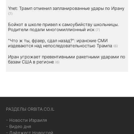
Ynet: Трамп отменил запланированные удары по Ирану
(7)
Бойкот в школе привел к самоубийству школьницы.
Родители подали многомиллионный иск
(7)
"Что ж ты, фраер, сдал назад?": иранские СМИ
издеваются над непоследовательностью Трампа
(6)
Иран угрожает превентивными ракетными ударами по
базам США в регионе
(6)
РАЗДЕЛЫ ORBITA.CO.IL
- Новости Израиля
- Видео дня
- Дайджест Новостей