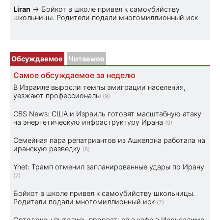
Liran
→
Бойкот в школе привел к самоубийству
школьницы. Родители подали многомиллионный иск
Обсуждаемое
Читаемое
Самое обсуждаемое за неделю
В Израиле выросли темпы эмиграции населения,
уезжают профессионалы
(9)
CBS News: США и Израиль готовят масштабную атаку
на энергетическую инфраструктуру Ирана
(9)
Семейная пара репатриантов из Ашкелона работала на
иранскую разведку
(8)
Ynet: Трамп отменил запланированные удары по Ирану
(7)
Бойкот в школе привел к самоубийству школьницы.
Родители подали многомиллионный иск
(7)
Ортодоксы пытались прорваться в кафе в Иерусалиме