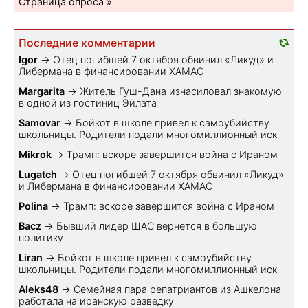
Страница опроса »
Последние комментарии
Igor
→
Отец погибшей 7 октября обвинил «Ликуд» и
Либермана в финансировании ХАМАС
Margarita
→
Житель Гуш-Дана изнасиловал знакомую
в одной из гостиниц Эйлата
Samovar
→
Бойкот в школе привел к самоубийству
школьницы. Родители подали многомиллионный иск
Mikrok
→
Трамп: вскоре завершится война с Ираном
Lugatch
→
Отец погибшей 7 октября обвинил «Ликуд»
и Либермана в финансировании ХАМАС
Polina
→
Трамп: вскоре завершится война с Ираном
Bacz
→
Бывший лидер ШАС вернется в большую
политику
Liran
→
Бойкот в школе привел к самоубийству
школьницы. Родители подали многомиллионный иск
Aleks48
→
Семейная пара репатриантов из Ашкелона
работала на иранскую разведку