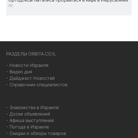
(6)
РАЗДЕЛЫ ORBITA.CO.IL
- Новости Израиля
- Видео дня
- Дайджест Новостей
- Справочник специалистов
- Знакомства в Израиле
- Доски объявлений
- Афиша выступлений
- Погода в Израиле
- Скидки и обзоры товаров