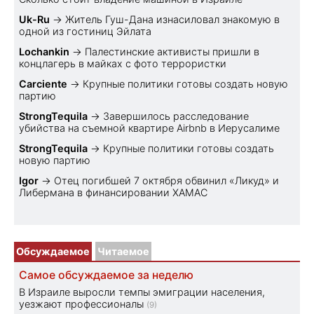
Uk-Ru
→
Житель Гуш-Дана изнасиловал знакомую в
одной из гостиниц Эйлата
Lochankin
→
Палестинские активисты пришли в
концлагерь в майках с фото террористки
Carciente
→
Крупные политики готовы создать новую
партию
StrongTequila
→
Завершилось расследование
убийства на съемной квартире Airbnb в Иерусалиме
StrongTequila
→
Крупные политики готовы создать
новую партию
Igor
→
Отец погибшей 7 октября обвинил «Ликуд» и
Либермана в финансировании ХАМАС
Обсуждаемое
Читаемое
Самое обсуждаемое за неделю
В Израиле выросли темпы эмиграции населения,
уезжают профессионалы
(9)