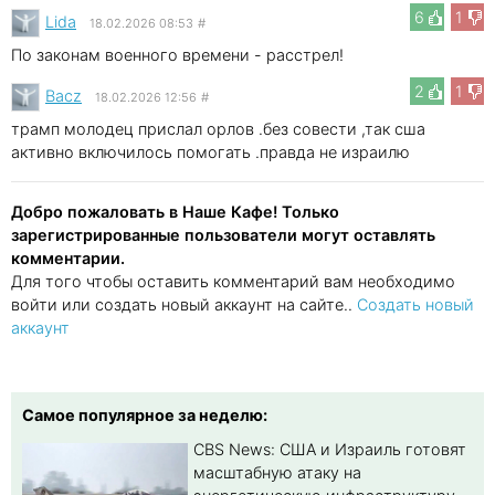
6
1
Lida
18.02.2026 08:53
#
По законам военного времени - расстрел!
2
1
Bacz
18.02.2026 12:56
#
трамп молодец прислал орлов .без совести ,так сша
активно включилось помогать .правда не израилю
Добро пожаловать в Наше Кафе! Только
зарегистрированные пользователи могут оставлять
комментарии.
Для того чтобы оставить комментарий вам необходимо
войти или создать новый аккаунт на сайте..
Создать новый
аккаунт
Самое популярное за неделю:
CBS News: США и Израиль готовят
масштабную атаку на