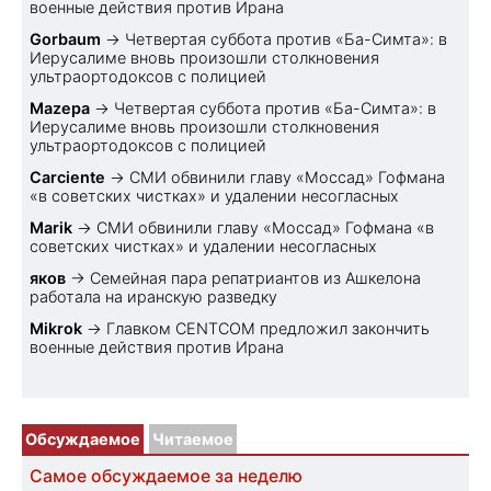
военные действия против Ирана
Gorbaum
→
Четвертая суббота против «Ба-Симта»: в
Иерусалиме вновь произошли столкновения
ультраортодоксов с полицией
Mazepa
→
Четвертая суббота против «Ба-Симта»: в
Иерусалиме вновь произошли столкновения
ультраортодоксов с полицией
Carciente
→
СМИ обвинили главу «Моссад» Гофмана
«в советских чистках» и удалении несогласных
Marik
→
СМИ обвинили главу «Моссад» Гофмана «в
советских чистках» и удалении несогласных
яков
→
Семейная пара репатриантов из Ашкелона
работала на иранскую разведку
Mikrok
→
Главком CENTCOM предложил закончить
военные действия против Ирана
Обсуждаемое
Читаемое
Самое обсуждаемое за неделю