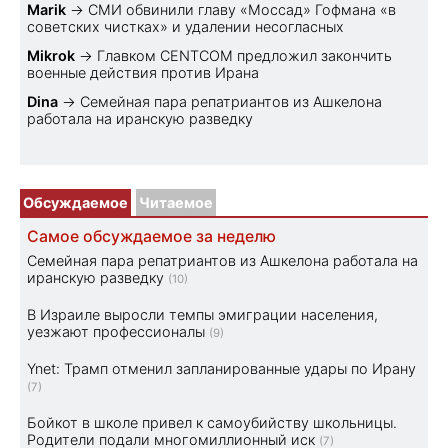
Marik
→
СМИ обвинили главу «Моссад» Гофмана «в
советских чистках» и удалении несогласных
Mikrok
→
Главком CENTCOM предложил закончить
военные действия против Ирана
Dina
→
Семейная пара репатриантов из Ашкелона
работала на иранскую разведку
Обсуждаемое
Читаемое
Самое обсуждаемое за неделю
Семейная пара репатриантов из Ашкелона работала на
иранскую разведку
(10)
В Израиле выросли темпы эмиграции населения,
уезжают профессионалы
(9)
Ynet: Трамп отменил запланированные удары по Ирану
(7)
Бойкот в школе привел к самоубийству школьницы.
Родители подали многомиллионный иск
(7)