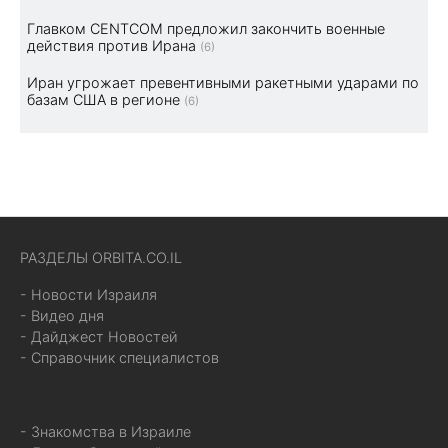
Главком CENTCOM предложил закончить военные
действия против Ирана
(6)
Иран угрожает превентивными ракетными ударами по
базам США в регионе
(6)
РАЗДЕЛЫ ORBITA.CO.IL
- Новости Израиля
- Видео дня
- Дайджест Новостей
- Справочник специалистов
- Знакомства в Израиле