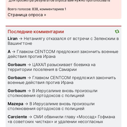
Для просмотра результатов опроса вам нужно проголосовать
Всего голосов: 838, комментариев 1
Страница опроса »
Последние комментарии
Liran
→
Нетаниягу отказался от встречи с Зеленским в
Вашингтоне
A
→
Главком CENTCOM предложил закончить военные
действия против Ирана
Gorbaum
→
ЦАХАЛ разыскивает боевика на
территории поселения в Самарии
Gorbaum
→
Главком CENTCOM предложил закончить
военные действия против Ирана
Gorbaum
→
В Иерусалиме вновь произошли
столкновения ортодоксов с полицией
Mazepa
→
В Иерусалиме вновь произошли
столкновения ортодоксов с полицией
Carciente
→
СМИ обвинили главу «Моссад» Гофмана
«в советских чистках» и удалении несогласных