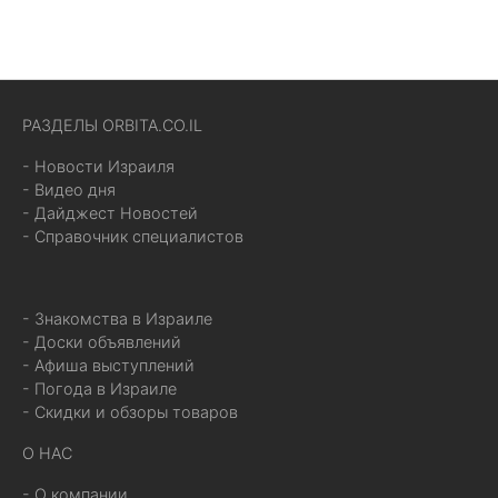
РАЗДЕЛЫ ORBITA.CO.IL
- Новости Израиля
- Видео дня
- Дайджест Новостей
- Справочник специалистов
- Знакомства в Израиле
- Доски объявлений
- Афиша выступлений
- Погода в Израиле
- Скидки и обзоры товаров
О НАС
- О компании