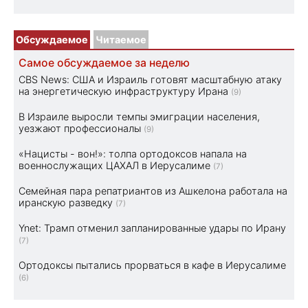
Обсуждаемое
Читаемое
Самое обсуждаемое за неделю
CBS News: США и Израиль готовят масштабную атаку
на энергетическую инфраструктуру Ирана
(9)
В Израиле выросли темпы эмиграции населения,
уезжают профессионалы
(9)
«Нацисты - вон!»: толпа ортодоксов напала на
военнослужащих ЦАХАЛ в Иерусалиме
(7)
Семейная пара репатриантов из Ашкелона работала на
иранскую разведку
(7)
Ynet: Трамп отменил запланированные удары по Ирану
(7)
Ортодоксы пытались прорваться в кафе в Иерусалиме
(6)