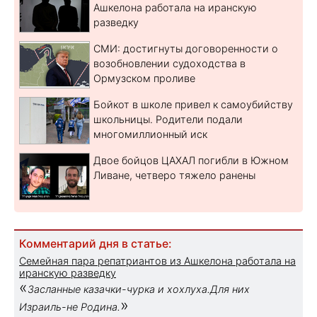
Ашкелона работала на иранскую
разведку
СМИ: достигнуты договоренности о
возобновлении судоходства в
Ормузском проливе
Бойкот в школе привел к самоубийству
школьницы. Родители подали
многомиллионный иск
Двое бойцов ЦАХАЛ погибли в Южном
Ливане, четверо тяжело ранены
Комментарий дня в статье:
Семейная пара репатриантов из Ашкелона работала на
иранскую разведку
«
Засланные казачки-чурка и хохлуха.Для них
»
Израиль-не Родина.