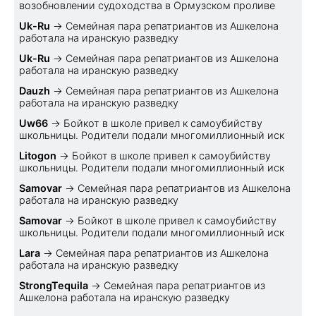
возобновлении судоходства в Ормузском проливе
Uk-Ru
→
Семейная пара репатриантов из Ашкелона
работала на иранскую разведку
Uk-Ru
→
Семейная пара репатриантов из Ашкелона
работала на иранскую разведку
Dauzh
→
Семейная пара репатриантов из Ашкелона
работала на иранскую разведку
Uw66
→
Бойкот в школе привел к самоубийству
школьницы. Родители подали многомиллионный иск
Litogon
→
Бойкот в школе привел к самоубийству
школьницы. Родители подали многомиллионный иск
Samovar
→
Семейная пара репатриантов из Ашкелона
работала на иранскую разведку
Samovar
→
Бойкот в школе привел к самоубийству
школьницы. Родители подали многомиллионный иск
Lara
→
Семейная пара репатриантов из Ашкелона
работала на иранскую разведку
StrongTequila
→
Семейная пара репатриантов из
Ашкелона работала на иранскую разведку