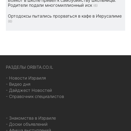
Бойкот в школе привел к самоубийству школьницы.
Родители подали многомиллионный иск
(6)
Ортодоксы пытались прорваться в кафе в Иерусалиме
(6)
РАЗДЕЛЫ ORBITA.CO.IL
- Новости Израиля
- Видео дня
- Дайджест Новостей
- Справочник специалистов
- Знакомства в Израиле
- Доски объявлений
- Афиша выступлений