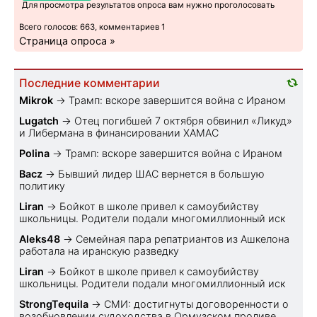
Для просмотра результатов опроса вам нужно проголосовать
Всего голосов: 663, комментариев 1
Страница опроса »
Последние комментарии
Mikrok
→
Трамп: вскоре завершится война с Ираном
Lugatch
→
Отец погибшей 7 октября обвинил «Ликуд»
и Либермана в финансировании ХАМАС
Polina
→
Трамп: вскоре завершится война с Ираном
Bacz
→
Бывший лидер ШАС вернется в большую
политику
Liran
→
Бойкот в школе привел к самоубийству
школьницы. Родители подали многомиллионный иск
Aleks48
→
Семейная пара репатриантов из Ашкелона
работала на иранскую разведку
Liran
→
Бойкот в школе привел к самоубийству
школьницы. Родители подали многомиллионный иск
StrongTequila
→
СМИ: достигнуты договоренности о
возобновлении судоходства в Ормузском проливе