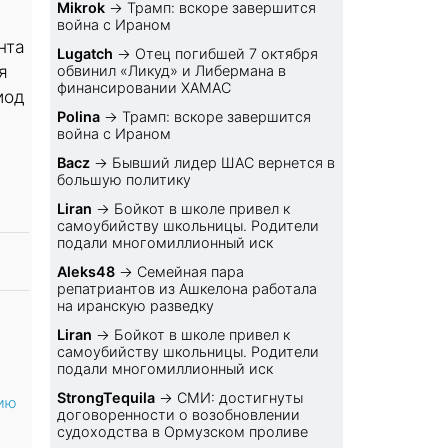
Mikrok
→
Трамп: вскоре завершится
война с Ираном
нта
Lugatch
→
Отец погибшей 7 октября
я
обвинил «Ликуд» и Либермана в
финансировании ХАМАС
иод
Polina
→
Трамп: вскоре завершится
война с Ираном
Bacz
→
Бывший лидер ШАС вернется в
большую политику
Liran
→
Бойкот в школе привел к
самоубийству школьницы. Родители
подали многомиллионный иск
Aleks48
→
Семейная пара
репатриантов из Ашкелона работала
на иранскую разведку
Liran
→
Бойкот в школе привел к
самоубийству школьницы. Родители
подали многомиллионный иск
StrongTequila
→
СМИ: достигнуты
цию
договоренности о возобновлении
судоходства в Ормузском проливе