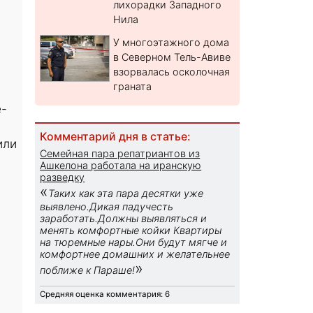
лихорадки Западного
Нила
У многоэтажного дома
в Северном Тель-Авиве
взорвалась осколочная
граната
е-
Комментарий дня в статье:
или
Семейная пара репатриантов из
Ашкелона работала на иранскую
разведку
«
Таких как эта пара десятки уже
выявлено.Дикая падучесть
заработать.Должны выявляться и
менять комфортные койки Квартиры
на тюремные нары.Они будут мягче и
комфортнее домашних и желательнее
»
поближе к Параше!
Средняя оценка комментария: 6