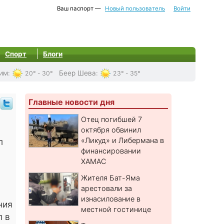
Ваш паспорт —
Новый пользователь
Войти
Спорт
Блоги
им
:
Беер Шева
:
20° - 30°
23° - 35°
Главные новости дня
Отец погибшей 7
октября обвинил
«Ликуд» и Либермана в
п
финансировании
ХАМАС
Жителя Бат-Яма
арестовали за
изнасилование в
ния
местной гостинице
л в