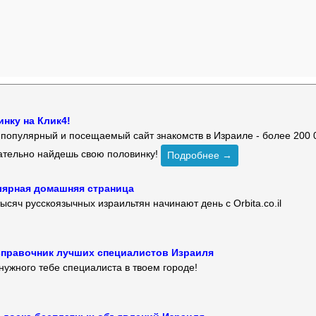
нку на Клик4!
й популярный и посещаемый сайт знакомств в Израиле - более 200 
зательно найдешь свою половинку!
Подробнее →
улярная домашняя страница
ысяч русскоязычных израильтян начинают день с Orbita.co.il
 — справочник лучших специалистов Израиля
нужного тебе специалиста в твоем городе!