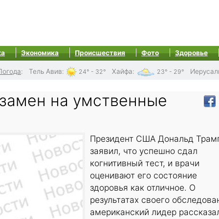
ка
Экономика
Происшествия
Фото
Здоровье
Погода
:
Тель Авив
:
Хайфа
:
Иерусал
24° - 32°
23° - 29°
кзамен на умственные
Президент США Дональд Трам
заявил, что успешно сдал
когнитивный тест, и врачи
оценивают его состояние
здоровья как отличное. О
результатах своего обследова
американский лидер рассказа