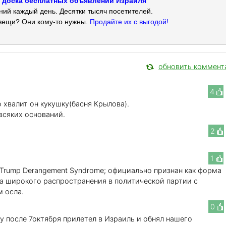
 — доска бесплатных объявлений Израиля
ий каждый день. Десятки тысяч посетителей.
вещи? Они кому-то нужны.
Продайте их с выгодой!
обновить коммент
4
о хвалит он кукушку(басня Крылова).
всяких оснований.
2
1
(Trump Derangement Syndrome; официально признан как форма
а широкого распространения в политической партии с
 осла.
0
у после 7октября прилетел в Израиль и обнял нашего