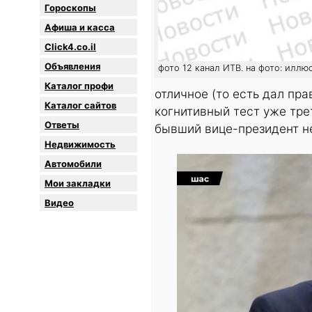
Гороскопы
Афиша и касса
Click4.co.il
Объявления
фото 12 канал ИТВ. на фото: иллю
Каталог профи
отличное (то есть дал пр
Каталог сайтов
когнитивный тест уже тре
Oтветы
бывший вице-президент не
Недвижимость
Автомобили
Мои закладки
Видео