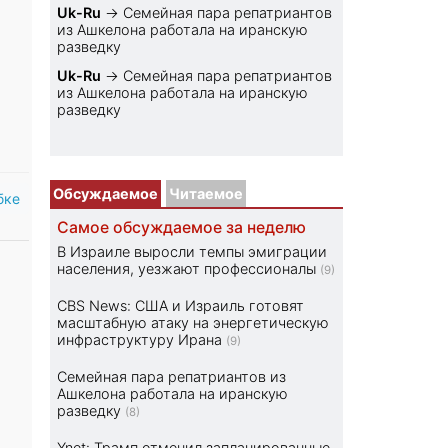
Uk-Ru
→
Семейная пара репатриантов
из Ашкелона работала на иранскую
разведку
Uk-Ru
→
Семейная пара репатриантов
из Ашкелона работала на иранскую
разведку
Обсуждаемое
Читаемое
бке
Самое обсуждаемое за неделю
В Израиле выросли темпы эмиграции
населения, уезжают профессионалы
(9)
CBS News: США и Израиль готовят
масштабную атаку на энергетическую
инфраструктуру Ирана
(9)
Семейная пара репатриантов из
Ашкелона работала на иранскую
разведку
(8)
Ynet: Трамп отменил запланированные