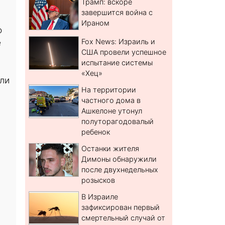
Трамп: вскоре
завершится война с
Ираном
о
е
Fox News: Израиль и
США провели успешное
испытание системы
«Хец»
или
На территории
частного дома в
Ашкелоне утонул
полуторагодовалый
ребенок
Останки жителя
Димоны обнаружили
после двухнедельных
розысков
В Израиле
зафиксирован первый
смертельный случай от