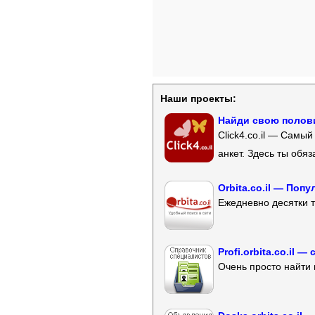
Наши проекты:
Найди свою полови
Click4.co.il — Самы
анкет. Здесь ты обя
Orbita.co.il — Поп
Ежедневно десятки т
Profi.orbita.co.il
Очень просто найти 