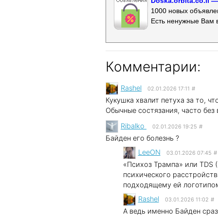
Doska.orbita.co.il
1000 новых объявлен
Есть ненужные Вам 
Комментарии:
Rashel
02.01.2026 17:11
#
Кукушка хвалит петуха за то, чт
Обычные состязания, часто без 
Ribalko
02.01.2026 19:25
#
Байден его болезнь ?
LeeON
03.01.2026 07:45
#
«Психоз Трампа» или TDS 
психического расстройств
подходящему ей логотипом
Rashel
03.01.2026 11:02
#
А ведь именно Байден сраз