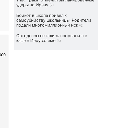
удары по Ирану
(7)
Бойкот в школе привел к
самоубийству школьницы. Родители
подали многомиллионный иск
(6)
Ортодоксы пытались прорваться в
кафе в Иерусалиме
(6)
000