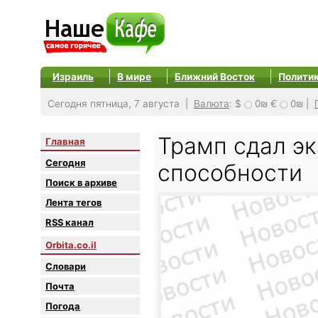
Израиль
В мире
Ближний Восток
Полити
Сегодня пятница, 7 августа |
Валюта
:
$
0₪
€
0₪
|
Трамп сдал э
Главная
Сегодня
способности
Поиск в архиве
Лента тегов
RSS канал
Orbita.co.il
Словари
Почта
Погода