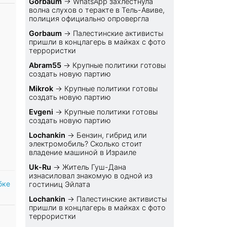
Gorbaum
→
WhatsApp захлестнула
волна слухов о теракте в Тель-Авиве,
полиция официально опровергла
Gorbaum
→
Палестинские активисты
пришли в концлагерь в майках с фото
террористки
Abram55
→
Крупные политики готовы
создать новую партию
Mikrok
→
Крупные политики готовы
создать новую партию
Evgeni
→
Крупные политики готовы
создать новую партию
Lochankin
→
Бензин, гибрид или
электромобиль? Cколько стоит
владение машиной в Израиле
Uk-Ru
→
Житель Гуш-Дана
изнасиловал знакомую в одной из
бке
гостиниц Эйлата
Lochankin
→
Палестинские активисты
пришли в концлагерь в майках с фото
террористки