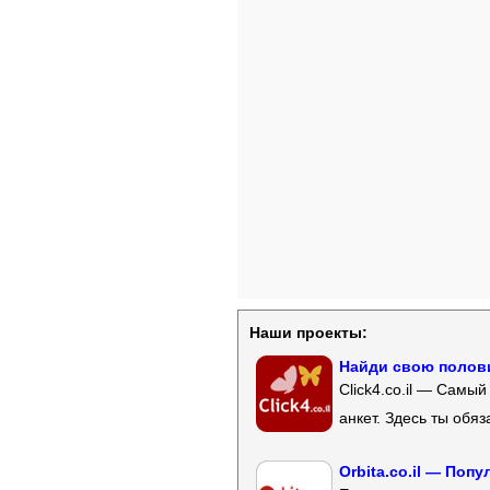
Наши проекты:
Найди свою полови
Click4.co.il — Самы
анкет. Здесь ты обя
Orbita.co.il — Поп