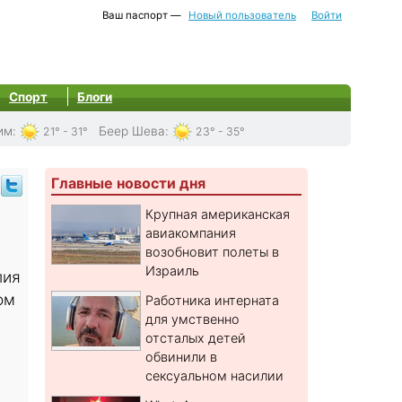
Ваш паспорт —
Новый пользователь
Войти
Спорт
Блоги
им
:
Беер Шева
:
21° - 31°
23° - 35°
Главные новости дня
Крупная американская
авиакомпания
возобновит полеты в
Израиль
лия
ом
Работника интерната
для умственно
отсталых детей
обвинили в
сексуальном насилии