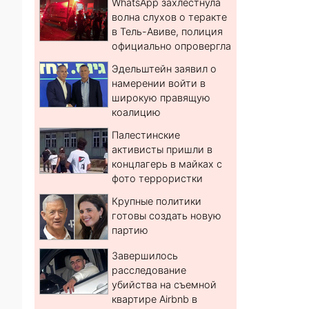
WhatsApp захлестнула
волна слухов о теракте
в Тель-Авиве, полиция
официально опровергла
Эдельштейн заявил о
намерении войти в
широкую правящую
коалицию
Палестинские
активисты пришли в
концлагерь в майках с
фото террористки
Крупные политики
готовы создать новую
партию
Завершилось
расследование
убийства на съемной
квартире Airbnb в