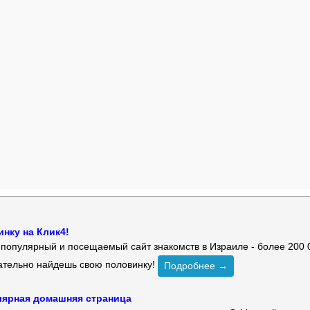
нку на Клик4!
й популярный и посещаемый сайт знакомств в Израиле - более 200 
зательно найдешь свою половинку!
Подробнее →
улярная домашняя страница