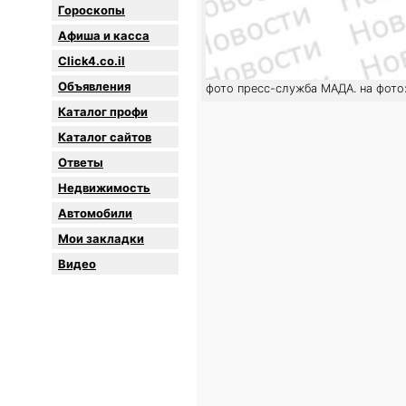
Гороскопы
Афиша и касса
Click4.co.il
Объявления
фото пресс-служба МАДА. на фото
Каталог профи
Каталог сайтов
Oтветы
Недвижимость
Автомобили
Мои закладки
Видео