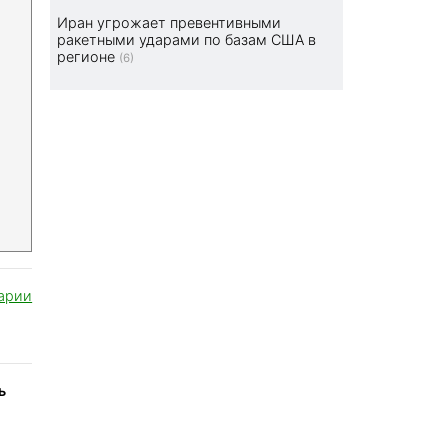
Иран угрожает превентивными
ракетными ударами по базам США в
регионе
(6)
арии
ь