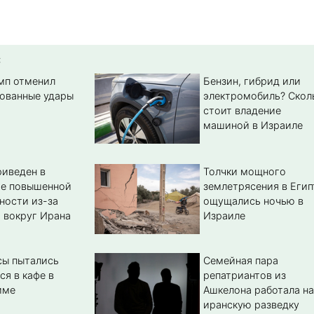
:
амп отменил
Бензин, гибрид или
ованные удары
электромобиль? Cкол
стоит владение
машиной в Израиле
иведен в
Толчки мощного
ие повышенной
землетрясения в Егип
ности из-за
ощущались ночью в
 вокруг Ирана
Израиле
сы пытались
Семейная пара
ся в кафе в
репатриантов из
име
Ашкелона работала на
иранскую разведку