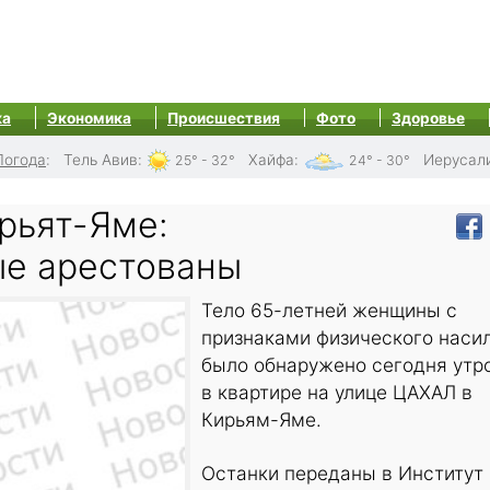
ка
Экономика
Происшествия
Фото
Здоровье
Погода
:
Тель Авив
:
Хайфа
:
Иерусал
25° - 32°
24° - 30°
рьят-Яме:
е арестованы
Тело 65-летней женщины с
признаками физического наси
было обнаружено сегодня утр
в квартире на улице ЦАХАЛ в
Кирьям-Яме.
Останки переданы в Институт