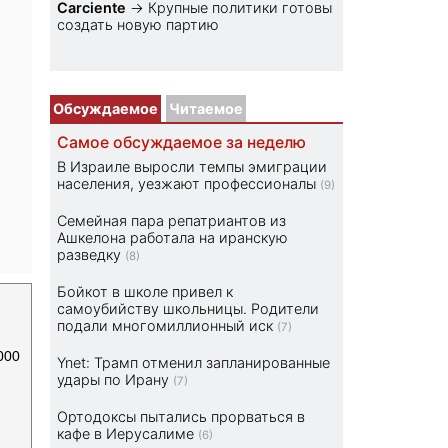
Carciente
→
Крупные политики готовы
создать новую партию
Обсуждаемое
Читаемое
Самое обсуждаемое за неделю
В Израиле выросли темпы эмиграции
населения, уезжают профессионалы
(9)
Семейная пара репатриантов из
Ашкелона работала на иранскую
разведку
(8)
Бойкот в школе привел к
самоубийству школьницы. Родители
подали многомиллионный иск
(7)
000
Ynet: Трамп отменил запланированные
удары по Ирану
(7)
Ортодоксы пытались прорваться в
кафе в Иерусалиме
(6)