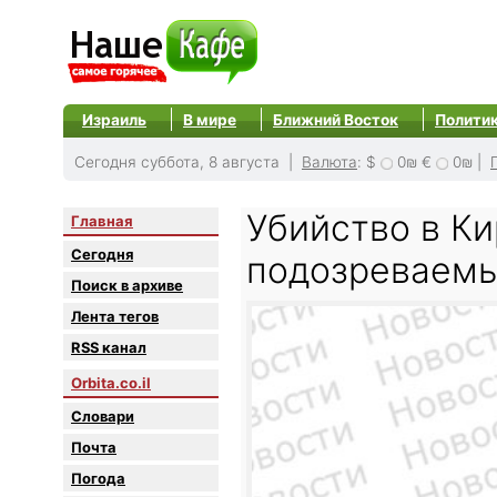
Израиль
В мире
Ближний Восток
Полити
Сегодня суббота, 8 августа |
Валюта
:
$
0₪
€
0₪
|
Убийство в Ки
Главная
Сегодня
подозреваемы
Поиск в архиве
Лента тегов
RSS канал
Orbita.co.il
Словари
Почта
Погода