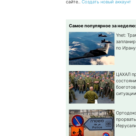
сайте..
Создать новый аккаунт
Самое популярное за неделю
Ynet: Тр
запланир
по Ирану
ЦАХАЛ пр
состоян
боеготов
ситуации
Ортодок
прорвать
Иерусал