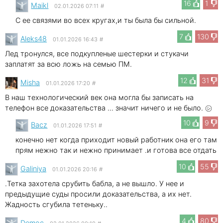
16
1
Maikl
02.01.2026 07:11
#
С ее связями во всех кругах,и ты была бы сильной.
7
130
Aleks48
01.01.2026 16:43
#
Лед тронулся, все подкупленые шестерки и стукачи
заплатят за всю ложь на семью ПМ.
12
31
Misha
01.01.2026 17:20
#
В наш технологический век она могла бы записать на
телефон все доказательства ... значит ничего и не было. ㋛
10
9
Bacz
01.01.2026 17:51
#
конечно нет когда приходит новый работник она его там
прям нежно так и нежно принимает .и готова все отдать
10
55
Galiniya
01.01.2026 20:16
#
.Тетка захотела срубить бабла, а не вышло. У нее и
предыдущие суды просили доказательства, а их нет.
Жадность сгубила тетеньку..
4
80
Democ