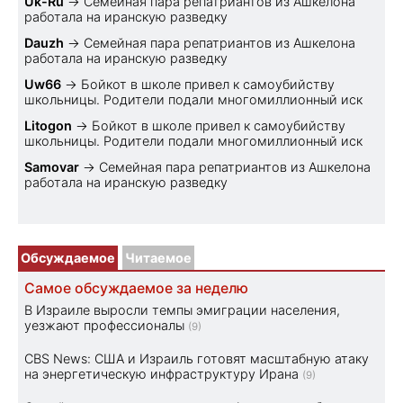
Uk-Ru
→
Семейная пара репатриантов из Ашкелона
работала на иранскую разведку
Dauzh
→
Семейная пара репатриантов из Ашкелона
работала на иранскую разведку
Uw66
→
Бойкот в школе привел к самоубийству
школьницы. Родители подали многомиллионный иск
Litogon
→
Бойкот в школе привел к самоубийству
школьницы. Родители подали многомиллионный иск
Samovar
→
Семейная пара репатриантов из Ашкелона
работала на иранскую разведку
Обсуждаемое
Читаемое
Самое обсуждаемое за неделю
В Израиле выросли темпы эмиграции населения,
уезжают профессионалы
(9)
CBS News: США и Израиль готовят масштабную атаку
на энергетическую инфраструктуру Ирана
(9)