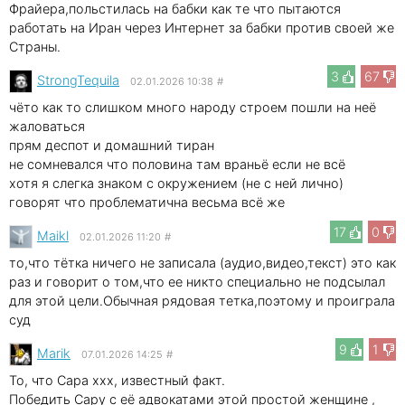
Фрайера,польстилась на бабки как те что пытаются
работать на Иран через Интернет за бабки против своей же
Страны.
3
67
StrongTequila
02.01.2026 10:38
#
чёто как то слишком много народу строем пошли на неё
жаловаться
прям деспот и домашний тиран
не сомневался что половина там враньё если не всё
хотя я слегка знаком с окружением (не с ней лично)
говорят что проблематична весьма всё же
17
0
Maikl
02.01.2026 11:20
#
то,что тётка ничего не записала (аудио,видео,текст) это как
раз и говорит о том,что ее никто специально не подсылал
для этой цели.Обычная рядовая тетка,поэтому и проиграла
суд
9
1
Marik
07.01.2026 14:25
#
То, что Сара xxx, известный факт.
Победить Сару с её адвокатами этой простой женщине ,