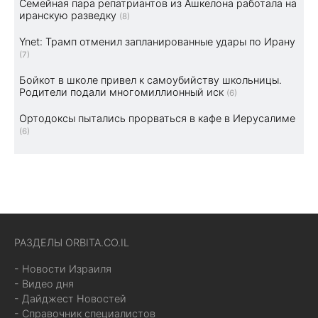
Семейная пара репатриантов из Ашкелона работала на
иранскую разведку
(8)
Ynet: Трамп отменил запланированные удары по Ирану
(7)
Бойкот в школе привел к самоубийству школьницы.
Родители подали многомиллионный иск
(6)
Ортодоксы пытались прорваться в кафе в Иерусалиме
(6)
РАЗДЕЛЫ ORBITA.CO.IL
- Новости Израиля
- Видео дня
- Дайджест Новостей
- Справочник специалистов