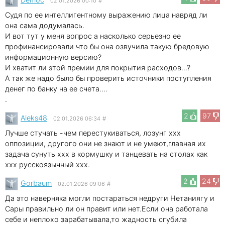
02.01.2026 00:10
#
Судя по ее интеллигентному выражению лица навряд ли
она сама додумалась.
И вот тут у меня вопрос а насколько серьезно ее
профинансировали что бы она озвучила такую бредовую
информационную версию?
И хватит ли этой премии для покрытия расходов…?
А так же надо было бы проверить источники поступления
денег по банку на ее счета….
.
2
97
Aleks48
02.01.2026 06:34
#
Лучше стучать -чем перестукиваться, лозунг xxx
оппозиции, другого они не знают и не умеют,главная их
задача сунуть xxx в кормушку и танцевать на столах как
xxx русскоязычный xxx.
2
24
Gorbaum
02.01.2026 09:06
#
Да это наверняка могли постараться недруги Нетаниягу и
Сары правильно ли он правит или нет.Если она работала
себе и неплохо зарабатывала,то жадность сгубила