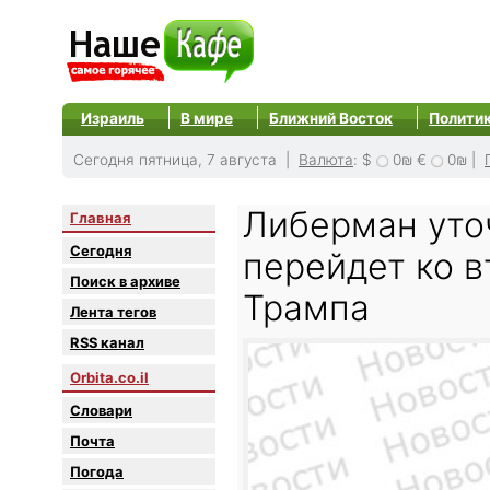
Израиль
В мире
Ближний Восток
Полити
Сегодня пятница, 7 августа |
Валюта
:
$
0₪
€
0₪
|
Либерман уто
Главная
Сегодня
перейдет ко в
Поиск в архиве
Трампа
Лента тегов
RSS канал
Orbita.co.il
Словари
Почта
Погода