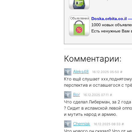
Doska.orbita.co.il
1000 новых объявлен
Есть ненужные Вам 
Комментарии:
Aleks48
16.12.2025 05:50
#
Кто ещё слушает xxx,поднятому
перспектив и оставшегося с трё
Bor
16.12.2025 07:11
#
Что сделал Либерман, за 2 год
? Сидит в исламской левой опп
и мутить народ и армию.
Cherniak
16.12.2025 08:33
#
Что нового он сказал? Что от не