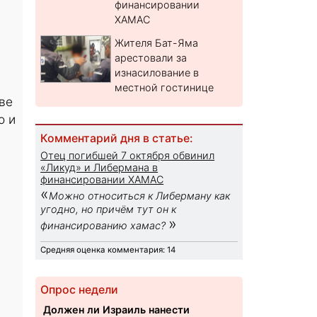
финансировании
ХАМАС
Жителя Бат-Яма
арестовали за
изнасилование в
местной гостинице
ве
о и
Комментарий дня в статье:
Отец погибшей 7 октября обвинил
«Ликуд» и Либермана в
финансировании ХАМАС
«
Можно относиться к Либерману как
угодно, но причём тут он к
»
финансированию хамас?
Средняя оценка комментария: 14
Опрос недели
Должен ли Израиль нанести