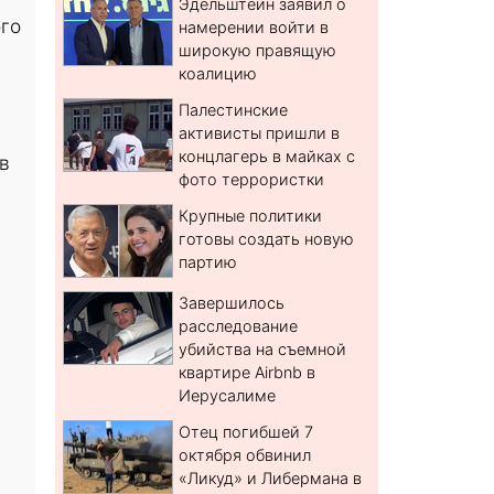
Эдельштейн заявил о
ого
намерении войти в
широкую правящую
коалицию
Палестинские
активисты пришли в
концлагерь в майках с
в
фото террористки
Крупные политики
готовы создать новую
партию
Завершилось
расследование
убийства на съемной
квартире Airbnb в
Иерусалиме
Отец погибшей 7
октября обвинил
«Ликуд» и Либермана в