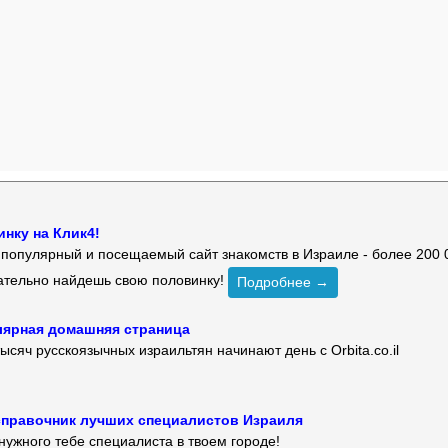
нку на Клик4!
й популярный и посещаемый сайт знакомств в Израиле - более 200 
зательно найдешь свою половинку!
Подробнее →
улярная домашняя страница
ысяч русскоязычных израильтян начинают день с Orbita.co.il
 — справочник лучших специалистов Израиля
нужного тебе специалиста в твоем городе!