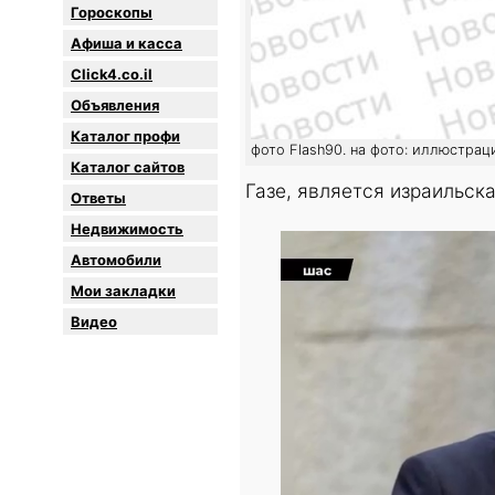
Гороскопы
Афиша и касса
Click4.co.il
Объявления
Каталог профи
фото Flash90. на фото: иллюстрац
Каталог сайтов
Газе, является израильск
Oтветы
Недвижимость
Автомобили
Мои закладки
Видео