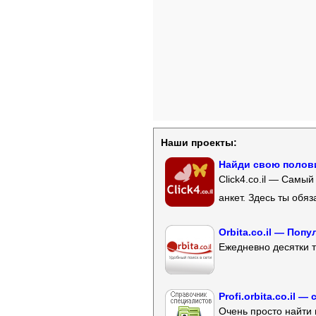
Наши проекты:
Найди свою полови
Click4.co.il — Самы
анкет. Здесь ты обя
Orbita.co.il — Поп
Ежедневно десятки т
Profi.orbita.co.il
Очень просто найти 