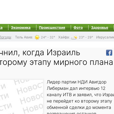
ка
Экономика
Происшествия
Фото
Здоровье
Погода
:
Тель Авив
:
Хайфа
:
Иерусали
24° - 32°
23° - 29°
чнил, когда Израиль
торому этапу мирного плана
Лидер партии НДИ Авигдор
Либерман дал интервью 12
каналу ИТВ и заявил, что Изра
не перейдет ко второму этапу
обменной сделки до момента
возвращения останков