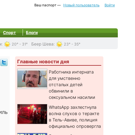
Ваш паспорт —
Новый пользователь
Войти
Спорт
Блоги
м
:
Беер Шева
:
20° - 31°
23° - 35°
Главные новости дня
Работника интерната
для умственно
отсталых детей
обвинили в
сексуальном насилии
WhatsApp захлестнула
иль
волна слухов о теракте
в Тель-Авиве, полиция
официально опровергла