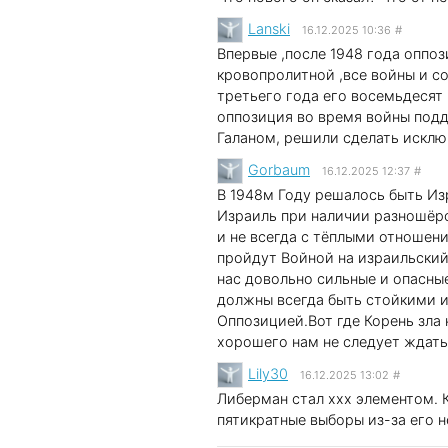
Lanski
16.12.2025 10:36
#
Впервые ,после 1948 года оппо
кровопролитной ,все войны и с
третьего года его восемьдесят
оппозиция во время войны под
Галаном, решили сделать исклю
Gorbaum
16.12.2025 12:37
#
В 1948м Году решалось быть Из
Израиль при наличии разношёр
и не всегда с тёплыми отношен
пройдут Войной на израильский
нас довольно сильные и опасны
должны всегда быть стойкими 
Оппозицией.Вот где Корень зла
хорошего нам не следует ждать
Lily30
16.12.2025 13:02
#
Либерман стал xxx элементом. К
пятикратные выборы из-за его 