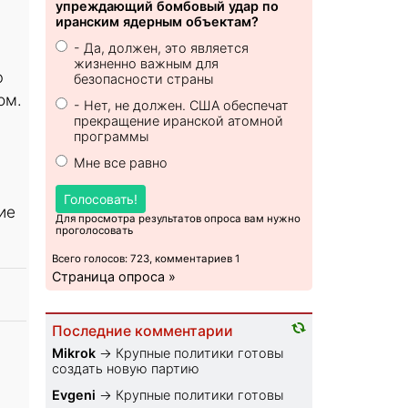
упреждающий бомбовый удар по
иранским ядерным объектам?
- Да, должен, это является
жизненно важным для
ю
безопасности страны
ом.
- Нет, не должен. США обеспечат
прекращение иранской атомной
программы
Мне все равно
Голосовать!
ие
Для просмотра результатов опроса вам нужно
проголосовать
Всего голосов: 723, комментариев 1
Страница опроса »
Последние комментарии
Mikrok
→
Крупные политики готовы
создать новую партию
Evgeni
→
Крупные политики готовы