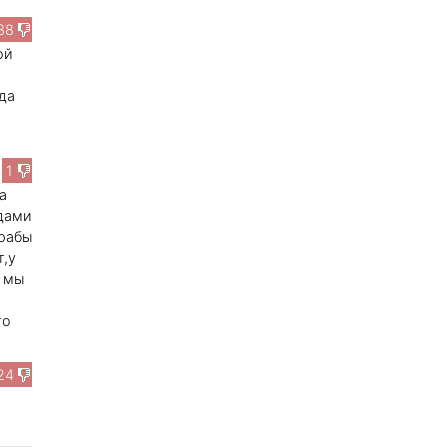
38
ой
да
1
а
дами
Арабы
т,у
и мы
го
24