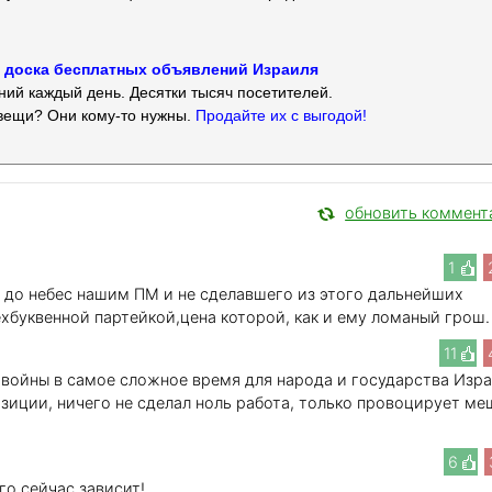
 — доска бесплатных объявлений Израиля
ий каждый день. Десятки тысяч посетителей.
вещи? Они кому-то нужны.
Продайте их с выгодой!
обновить коммент
1
 до небес нашим ПМ и не сделавшего из этого дальнейших
хбуквенной партейкой,цена которой, как и ему ломаный грош.
11
а войны в самое сложное время для народа и государства Изр
озиции, ничего не сделал ноль работа, только провоцирует ме
6
го сейчас зависит!