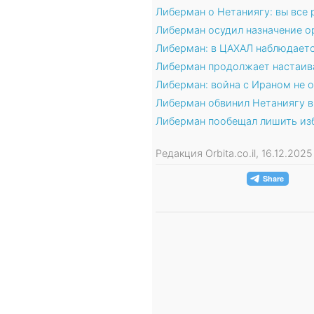
Либерман о Нетаниягу: вы все 
Либерман осудил назначение о
Либерман: в ЦАХАЛ наблюдаетс
Либерман продолжает настаива
Либерман: война с Ираном не о
Либерман обвинил Нетаниягу в
Либерман пообещал лишить из
Редакция Orbita.co.il, 16.12.202