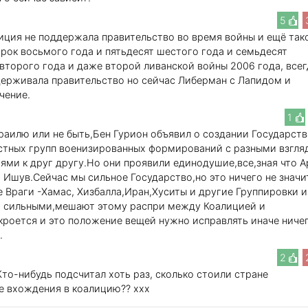
5
зиция не поддержала правительство во время войны и ещё так
орок восьмого года и пятьдесят шестого года и семьдесят
 второго года и даже второй ливанской войны 2006 года, всег
держивала правительство но сейчас Либерман с Лапидом и
чение.
1
раилю или не быть,Бен Гурион объявил о создании Государств
стных групп военизированных формирований с разными взгля
иями к друг другу.Но они проявили единодушие,все,зная что 
 Ишув.Сейчас мы сильное Государство,но это ничего не значи
е Враги -Хамас, Хизбалла,Иран,Хуситы и другие Группировки 
и сильными,мешают этому распри между Коалицией и
 кроется и это положение вещей нужно исправлять иначе ниче
.
2
то-нибудь подсчитал хоть раз, сколько стоили стране
не вхождения в коалицию?? xxx