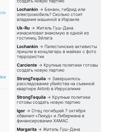
создать новую партию
Lochankin
→
Бензин, гибрид или
иля
электромобиль? Cколько стоит
владение машиной в Израиле
Uk-Ru
→
Житель Гуш-Дана
изнасиловал знакомую в одной из
гостиниц Эйлата
Lochankin
→
Палестинские активисты
пришли в концлагерь в майках с фото
террористки
Carciente
→
Крупные политики готовы
создать новую партию
бке
StrongTequila
→
Завершилось
расследование убийства на съемной
квартире Airbnb в Иерусалиме
StrongTequila
→
Крупные политики
готовы создать новую партию
Igor
→
Отец погибшей 7 октября
обвинил «Ликуд» и Либермана в
финансировании ХАМАС
Margarita
→
Житель Гуш-Дана