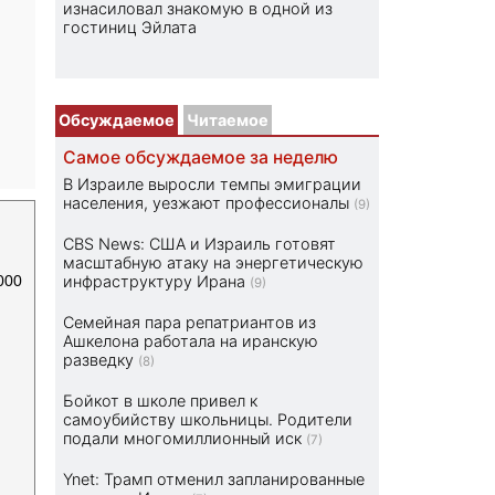
изнасиловал знакомую в одной из
гостиниц Эйлата
Обсуждаемое
Читаемое
Самое обсуждаемое за неделю
В Израиле выросли темпы эмиграции
населения, уезжают профессионалы
(9)
CBS News: США и Израиль готовят
масштабную атаку на энергетическую
000
инфраструктуру Ирана
(9)
Семейная пара репатриантов из
Ашкелона работала на иранскую
разведку
(8)
Бойкот в школе привел к
самоубийству школьницы. Родители
подали многомиллионный иск
(7)
Ynet: Трамп отменил запланированные