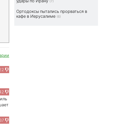
удары по Ирану
(7)
Ортодоксы пытались прорваться в
кафе в Иерусалиме
(6)
арии
22
42
аиль
шает
37